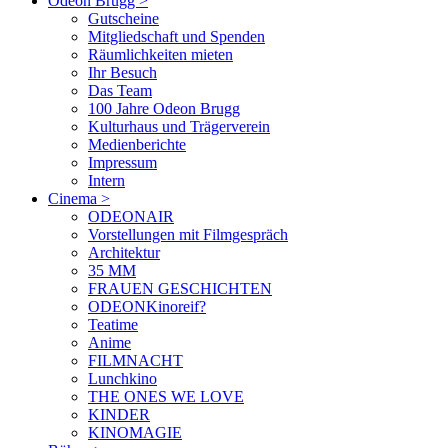
Odeon Brugg
>
Gutscheine
Mitgliedschaft und Spenden
Räumlichkeiten mieten
Ihr Besuch
Das Team
100 Jahre Odeon Brugg
Kulturhaus und Trägerverein
Medienberichte
Impressum
Intern
Cinema
>
ODEONAIR
Vorstellungen mit Filmgespräch
Architektur
35 MM
FRAUEN GESCHICHTEN
ODEONKinoreif?
Teatime
Anime
FILMNACHT
Lunchkino
THE ONES WE LOVE
KINDER
KINOMAGIE