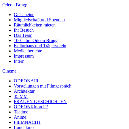
Odeon Brugg
Gutscheine
Mitgliedschaft und Spenden
Räumlichkeiten mieten
Ihr Besuch
Das Team
100 Jahre Odeon Brugg
Kulturhaus und Trägerverein
Medienberichte
Impressum
Intern
Cinema
ODEONAIR
Vorstellungen mit Filmgespräch
Architektur
35 MM
FRAUEN GESCHICHTEN
ODEONKinoreif?
Teatime
Anime
FILMNACHT
Lunchkino