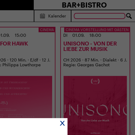
BAR+BISTRO
Kalender
CINEMA
CINEMA VORSTELLUNG MIT GÄSTEN
1.09.
15:00
DI
01.09.
18:00
S FOR HAWK
UNISONO - VON DER
LIEBE ZUR MUSIK
6 · 120 Min. · E/df · 12 J.
CH 2026 · 87 Min. · Dialekt · 6 J.
: Philippa Lowthorpe
Regie: Georges Gachot