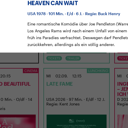
HEAVEN CAN WAIT
USA 1978 · 101 Min. · E/d · 6 J. · Regie: Buck Henry
Eine romantische Komödie über Joe Pendleton (Warre
Los Angeles Rams wird nach einem Unfall von einem
früh ins Paradies verfrachtet. Deswegen darf Pendlet
zurückkehren, allerdings als ein völlig anderer.
TICKETS
TRAILER
TICKE
CINEMA
LUNCHKINO
20:15
MI
02.09.
12:15
MI
D BEAUTIFUL
LATE FAME
ING
– J
ICH
0 Min. · O/df · 14
USA 2026 · 97 Min. · E/df · 12 J.
D 2026
Regie: Kent Jones
Regie
Aris