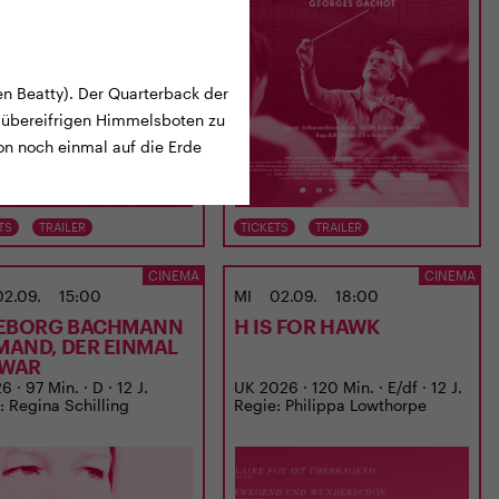
n Beatty). Der Quarterback der
 übereifrigen Himmelsboten zu
on noch einmal auf die Erde
TS
TRAILER
TICKETS
TRAILER
CINEMA
CINEMA
02.09.
15:00
MI
02.09.
18:00
EBORG BACHMANN
H IS FOR HAWK
EMAND, DER EINMAL
 WAR
 · 97 Min. · D · 12 J.
UK 2026 · 120 Min. · E/df · 12 J.
: Regina Schilling
Regie: Philippa Lowthorpe