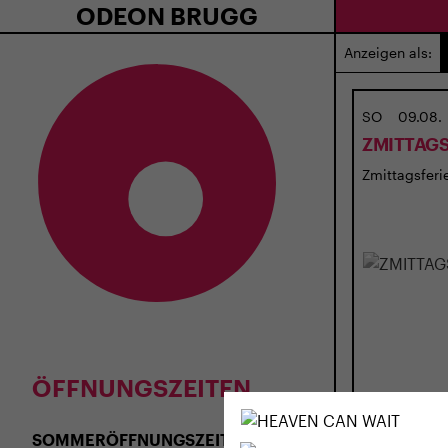
ODEON BRUGG
Anzeigen als:
SO
09.08.
ZMITTAGS
Zmittagsferie
ÖFFNUNGSZEITEN
SOMMERÖFFNUNGSZEITEN