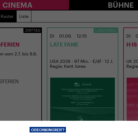
CINEMA
BÜHNE
Raster
Liste
ZMITTAG
LUNCHKINO
DI
01.09.
12:15
DI
0
FERIEN
LATE FAME
H I
n vom 2.7. bis 9.8.
USA 2026 · 97 Min. · E/df · 12 J.
UK 202
Regie: Kent Jones
Regie
ODEONKINOREIF?