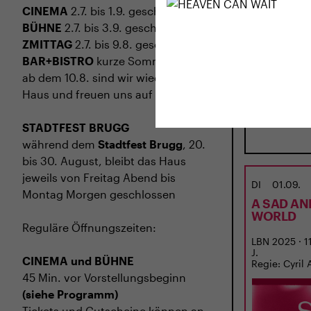
CINEMA
2.7. bis 1.9. geschlossen
BÜHNE
2.7. bis 3.9. geschlossen
ZMITTAG
2.7. bis 9.8. geschlossen
BAR+BISTRO
kurze Sommerpause,
ab dem 10.8. sind wir wieder im
Haus und freuen uns auf euch <3
STADTFEST BRUGG
während dem
Stadtfest Brugg
, 20.
bis 30. August, bleibt das Haus
jeweils von Freitag Abend bis
DI
01.09.
Montag Morgen geschlossen
A SAD AN
WORLD
Reguläre Öffnungszeiten:
LBN 2025 · 11
J.
CINEMA und BÜHNE
Regie: Cyril 
45 Min. vor Vorstellungsbeginn
(siehe Programm)
Tickets und Gutscheine können an