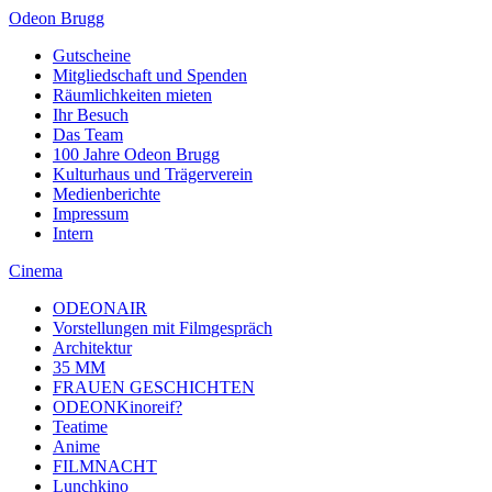
Odeon Brugg
Gutscheine
Mitgliedschaft und Spenden
Räumlichkeiten mieten
Ihr Besuch
Das Team
100 Jahre Odeon Brugg
Kulturhaus und Trägerverein
Medienberichte
Impressum
Intern
Cinema
ODEONAIR
Vorstellungen mit Filmgespräch
Architektur
35 MM
FRAUEN GESCHICHTEN
ODEONKinoreif?
Teatime
Anime
FILMNACHT
Lunchkino