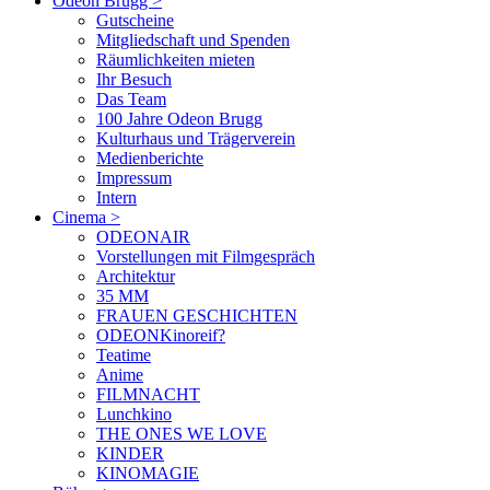
Odeon Brugg
>
Gutscheine
Mitgliedschaft und Spenden
Räumlichkeiten mieten
Ihr Besuch
Das Team
100 Jahre Odeon Brugg
Kulturhaus und Trägerverein
Medienberichte
Impressum
Intern
Cinema
>
ODEONAIR
Vorstellungen mit Filmgespräch
Architektur
35 MM
FRAUEN GESCHICHTEN
ODEONKinoreif?
Teatime
Anime
FILMNACHT
Lunchkino
THE ONES WE LOVE
KINDER
KINOMAGIE