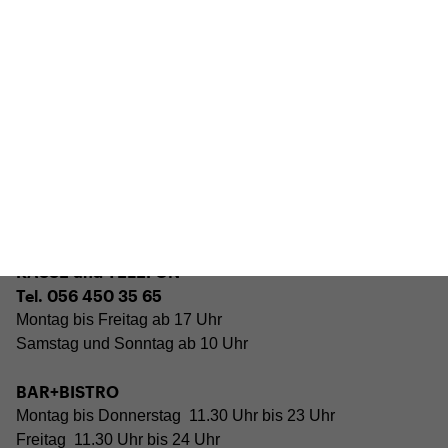
das Haus jeweils von Freitag Abend bis Montag Morgen
geschlossen
Reguläre Öffnungszeiten:
CINEMA und BÜHNE
(siehe Programm)
45 Min. vor Vorstellungsbeginn
Tickets und Gutscheine können an der Kinokasse und an
der Bar gekauft werden.
KASSE und TELEFON
Tel. 056 450 35 65
Montag bis Freitag ab 17 Uhr
Samstag und Sonntag ab 10 Uhr
BAR+BISTRO
Montag bis Donnerstag 11.30 Uhr bis 23 Uhr
Freitag 11.30 Uhr bis 24 Uhr