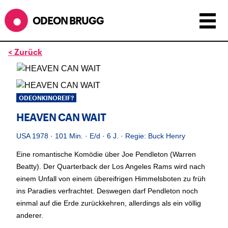
ODEON BRUGG
< Zurück
Anzeigen als:
Raster
Liste
Kalender
ÖFFNUNGSZEITEN
ODEONKINOREIF?
HEAVEN CAN WAIT
SOMMERÖFFNUNGSZEITEN
CINEMA
2.7. bis 1.9. geschlossen
USA 1978 · 101 Min. · E/d · 6 J. · Regie: Buck Henry
BÜHNE
2.7. bis 3.9. geschlossen
ZMITTAG
Eine romantische Komödie über Joe Pendleton (Warren
2.7. bis 9.8. geschlossen
Beatty). Der Quarterback der Los Angeles Rams wird nach
BAR+BISTRO
kurze Sommerpause, ab dem 10.8. sind wir
einem Unfall von einem übereifrigen Himmelsboten zu früh
wieder im Haus und freuen uns auf euch <3
ins Paradies verfrachtet. Deswegen darf Pendleton noch
einmal auf die Erde zurückkehren, allerdings als ein völlig
STADTFEST BRUGG
anderer.
Stadtfest Brugg
während dem
, 20. bis 30. August, bleibt