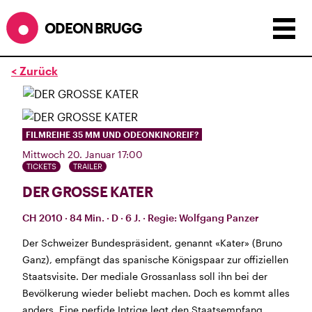
ODEON BRUGG
< Zurück
Anzeigen als:
Raster
Liste
Kalender
ÖFFNUNGSZEITEN
FILMREIHE 35 MM UND ODEONKINOREIF?
Mittwoch 20. Januar 17:00
SOMMERÖFFNUNGSZEITEN
TICKETS
TRAILER
CINEMA
2.7. bis 1.9. geschlossen
DER GROSSE KATER
BÜHNE
2.7. bis 3.9. geschlossen
ZMITTAG
2.7. bis 9.8. geschlossen
CH 2010 · 84 Min. · D · 6 J. · Regie: Wolfgang Panzer
BAR+BISTRO
kurze Sommerpause, ab dem 10.8. sind
wir wieder im Haus und freuen uns auf euch <3
Der Schweizer Bundespräsident, genannt «Kater» (Bruno
Ganz), empfängt das spanische Königspaar zur offiziellen
STADTFEST BRUGG
Staatsvisite. Der mediale Grossanlass soll ihn bei der
während dem
Stadtfest Brugg
, 20. bis 30. August,
Bevölkerung wieder beliebt machen. Doch es kommt alles
bleibt das Haus jeweils von Freitag Abend bis Montag
anders. Eine perfide Intrige legt den Staatsempfang