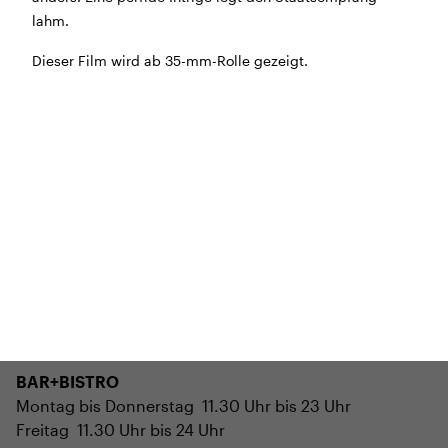
Morgen geschlossen
lahm.
Dieser Film wird ab 35-mm-Rolle gezeigt.
Reguläre Öffnungszeiten:
CINEMA und BÜHNE
45 Min. vor Vorstellungsbeginn
(siehe Programm)
Tickets und Gutscheine können an der Kinokasse und
an der Bar gekauft werden.
KASSE und TELEFON
Tel. 056 450 35 65
Montag bis Freitag ab 17 Uhr
Samstag und Sonntag ab 10 Uhr
BAR+BISTRO
Montag bis Donnerstag 11.30 Uhr bis 23 Uhr
Freitag 11.30 Uhr bis 24 Uhr