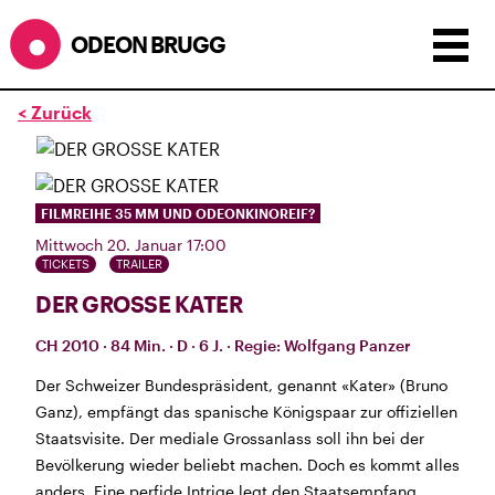
ODEON BRUGG
< Zurück
Anzeigen als:
Raster
Liste
Kalender
ÖFFNUNGSZEITEN
FILMREIHE 35 MM UND ODEONKINOREIF?
Mittwoch 20. Januar 17:00
SOMMERÖFFNUNGSZEITEN
TICKETS
TRAILER
CINEMA
2.7. bis 1.9. geschlossen
DER GROSSE KATER
BÜHNE
2.7. bis 3.9. geschlossen
ZMITTAG
2.7. bis 9.8. geschlossen
CH 2010 · 84 Min. · D · 6 J. · Regie: Wolfgang Panzer
BAR+BISTRO
kurze Sommerpause, ab dem 10.8. sind
wir wieder im Haus und freuen uns auf euch <3
Der Schweizer Bundespräsident, genannt «Kater» (Bruno
Ganz), empfängt das spanische Königspaar zur offiziellen
STADTFEST BRUGG
Staatsvisite. Der mediale Grossanlass soll ihn bei der
während dem
Stadtfest Brugg
, 20. bis 30. August,
Bevölkerung wieder beliebt machen. Doch es kommt alles
bleibt das Haus jeweils von Freitag Abend bis Montag
anders. Eine perfide Intrige legt den Staatsempfang