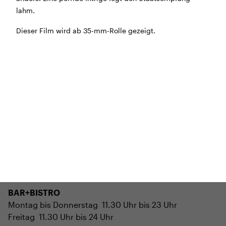
Morgen geschlossen
lahm.
Dieser Film wird ab 35-mm-Rolle gezeigt.
Reguläre Öffnungszeiten:
CINEMA und BÜHNE
45 Min. vor Vorstellungsbeginn
(siehe Programm)
Tickets und Gutscheine können an der Kinokasse und
an der Bar gekauft werden.
KASSE und TELEFON
Tel. 056 450 35 65
Montag bis Freitag ab 17 Uhr
Samstag und Sonntag ab 10 Uhr
BAR+BISTRO
Montag bis Donnerstag 11.30 Uhr bis 23 Uhr
Freitag 11.30 Uhr bis 24 Uhr