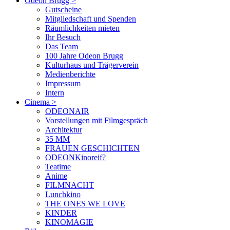
Odeon Brugg
>
Gutscheine
Mitgliedschaft und Spenden
Räumlichkeiten mieten
Ihr Besuch
Das Team
100 Jahre Odeon Brugg
Kulturhaus und Trägerverein
Medienberichte
Impressum
Intern
Cinema
>
ODEONAIR
Vorstellungen mit Filmgespräch
Architektur
35 MM
FRAUEN GESCHICHTEN
ODEONKinoreif?
Teatime
Anime
FILMNACHT
Lunchkino
THE ONES WE LOVE
KINDER
KINOMAGIE