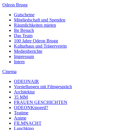
Odeon Brugg
Gutscheine
Mitgliedschaft und Spenden
Räumlichkeiten mieten
Ihr Besuch
Das Team
100 Jahre Odeon Brugg
Kulturhaus und Trägerverein
Medienberichte
Impressum
Intern
Cinema
ODEONAIR
Vorstellungen mit Filmgespräch
Architektur
35 MM
FRAUEN GESCHICHTEN
ODEONKinoreif?
Teatime
Anime
FILMNACHT
Lunchkino