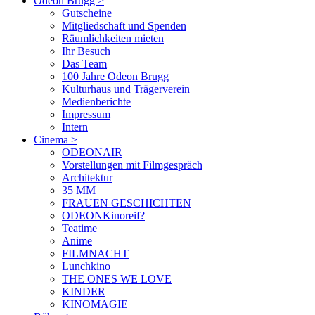
Odeon Brugg
>
Gutscheine
Mitgliedschaft und Spenden
Räumlichkeiten mieten
Ihr Besuch
Das Team
100 Jahre Odeon Brugg
Kulturhaus und Trägerverein
Medienberichte
Impressum
Intern
Cinema
>
ODEONAIR
Vorstellungen mit Filmgespräch
Architektur
35 MM
FRAUEN GESCHICHTEN
ODEONKinoreif?
Teatime
Anime
FILMNACHT
Lunchkino
THE ONES WE LOVE
KINDER
KINOMAGIE