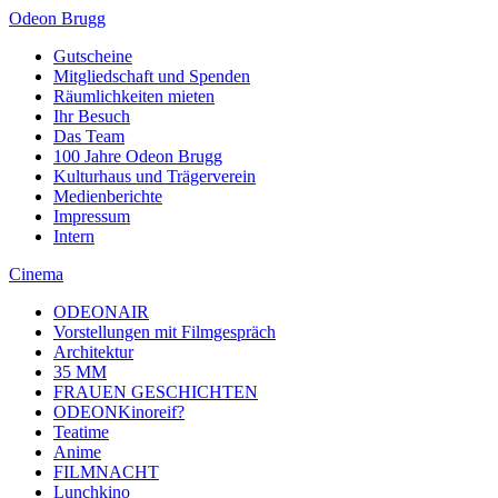
Odeon Brugg
Gutscheine
Mitgliedschaft und Spenden
Räumlichkeiten mieten
Ihr Besuch
Das Team
100 Jahre Odeon Brugg
Kulturhaus und Trägerverein
Medienberichte
Impressum
Intern
Cinema
ODEONAIR
Vorstellungen mit Filmgespräch
Architektur
35 MM
FRAUEN GESCHICHTEN
ODEONKinoreif?
Teatime
Anime
FILMNACHT
Lunchkino