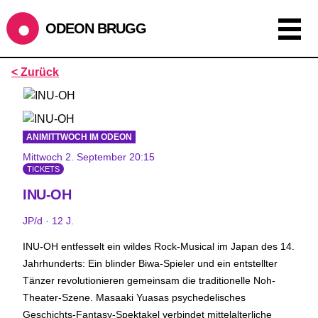
ODEON BRUGG
Anzeigen als:
< Zurück
Raster
Liste
Kalender
ÖFFNUNGSZEITEN
ANIMITTWOCH IM ODEON
Mittwoch 2. September 20:15
während dem
ODEONAir
im
Geissenschachen
(10.7. bis
TICKETS
1.8.)
INU-OH
Barbetrieb im Geissenschachen ab 18 Uhr bis Filmbeginn
(Fr+Sa bis 1 Uhr)
JP/d · 12 J.
Küche ab 18 bis 20.45 Uhr
INU-OH entfesselt ein wildes Rock-Musical im Japan des 14.
Filmstart um 21.30 Uhr
Jahrhunderts: Ein blinder Biwa-Spieler und ein entstellter
Mittwoch geschlossen
Tänzer revolutionieren gemeinsam die traditionelle Noh-
Theater-Szene. Masaaki Yuasas psychedelisches
SOMMERÖFFNUNGSZEITEN
Geschichts-Fantasy-Spektakel verbindet mittelalterliche
CINEMA
2.7. bis 1.9. geschlossen