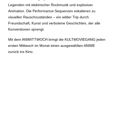
Legenden mit elektrischer Rockmusik und explosiver
BÜHNE
2.7. bis 3.9. geschlossen
Animation. Die Performance-Sequenzen eskalieren zu
ZMITTAG
2.7. bis 9.8. geschlossen
visuellen Rauschzuständen – ein wilder Trip durch
BAR+BISTRO
10.7. bis 1.8. findet ihr unsere Bar ab 18
Freundschaft, Kunst und verbotene Geschichten, der alle
Uhr im Geissenschachen
Konventionen sprengt.
ab dem 10.8. sind wir wieder im Haus und freuen uns auf
euch <3
Mit dem ANIMITTWOCH bringt die KULTMOVIEGANG jeden
ersten Mittwoch im Monat einen ausgewählten ANIME
STADTFEST BRUGG
zurück ins Kino.
während dem
Stadtfest Brugg
, 20. bis 30. August, bleibt
das Haus jeweils von Freitag Abend bis Montag Morgen
geschlossen
Reguläre Öffnungszeiten