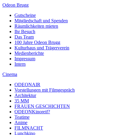
Odeon Brugg
Gutscheine
Mitgliedschaft und Spenden
Räumlichkeiten mieten
Ihr Besuch
Das Team
100 Jahre Odeon Brugg
Kulturhaus und Trägerverein
Medienberichte
Impressum
Intern
Cinema
ODEONAIR
Vorstellungen mit Filmgespräch
Architektur
35 MM
FRAUEN GESCHICHTEN
ODEONKinoreif?
Teatime
Anime
FILMNACHT
Lunchkino