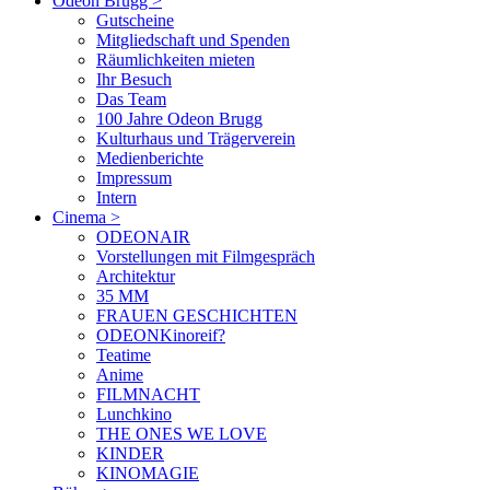
Odeon Brugg
>
Gutscheine
Mitgliedschaft und Spenden
Räumlichkeiten mieten
Ihr Besuch
Das Team
100 Jahre Odeon Brugg
Kulturhaus und Trägerverein
Medienberichte
Impressum
Intern
Cinema
>
ODEONAIR
Vorstellungen mit Filmgespräch
Architektur
35 MM
FRAUEN GESCHICHTEN
ODEONKinoreif?
Teatime
Anime
FILMNACHT
Lunchkino
THE ONES WE LOVE
KINDER
KINOMAGIE