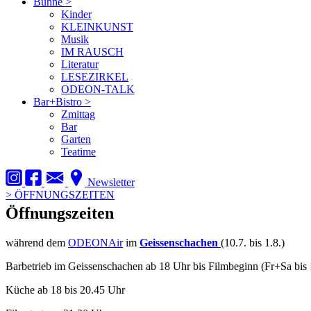
Bühne
>
Kinder
KLEINKUNST
Musik
IM RAUSCH
Literatur
LESEZIRKEL
ODEON-TALK
Bar+Bistro
>
Zmittag
Bar
Garten
Teatime
Newsletter
>
ÖFFNUNGSZEITEN
Öffnungszeiten
während dem
ODEONAir
im
Geissenschachen
(10.7. bis 1.8.)
Barbetrieb im Geissenschachen ab 18 Uhr bis Filmbeginn (Fr+Sa bis 
Küche ab 18 bis 20.45 Uhr