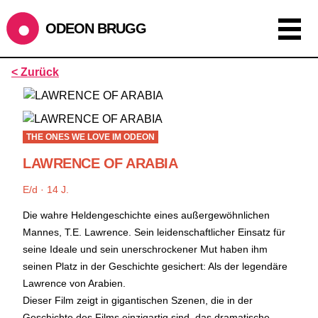
ODEON BRUGG
Anzeigen als:
< Zurück
Raster
Liste
Kalender
ÖFFNUNGSZEITEN
THE ONES WE LOVE IM ODEON
LAWRENCE OF ARABIA
SOMMERÖFFNUNGSZEITEN
CINEMA
2.7. bis 1.9. geschlossen
E/d · 14 J.
BÜHNE
2.7. bis 3.9. geschlossen
ZMITTAG
2.7. bis 9.8. geschlossen
Die wahre Heldengeschichte eines außergewöhnlichen
BAR+BISTRO
kurze Sommerpause, ab dem 10.8. sind wir
Mannes, T.E. Lawrence. Sein leidenschaftlicher Einsatz für
wieder im Haus und freuen uns auf euch <3
seine Ideale und sein unerschrockener Mut haben ihm
seinen Platz in der Geschichte gesichert: Als der legendäre
STADTFEST BRUGG
Lawrence von Arabien.
während dem
Stadtfest Brugg
, 20. bis 30. August, bleibt
Dieser Film zeigt in gigantischen Szenen, die in der
das Haus jeweils von Freitag Abend bis Montag Morgen
Geschichte des Films einzigartig sind, das dramatische