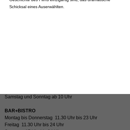
geschlossen
Schicksal eines Auserwählten.
Reguläre Öffnungszeiten:
CINEMA und BÜHNE
45 Min. vor Vorstellungsbeginn
(siehe Programm)
Tickets und Gutscheine können an der Kinokasse und an
der Bar gekauft werden.
KASSE und TELEFON
Tel. 056 450 35 65
Montag bis Freitag ab 17 Uhr
Samstag und Sonntag ab 10 Uhr
BAR+BISTRO
Montag bis Donnerstag 11.30 Uhr bis 23 Uhr
Freitag 11.30 Uhr bis 24 Uhr