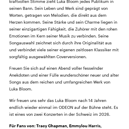
kraftvollen Stimme zieht Luka Bloom jedes Publikum in
Morgen geschlossen
seinen Bann. Sein Leben und Werk sind geprägt von
Worten, getragen von Melodien, die direkt aus dem
Reguläre Öffnungszeiten:
Herzen kommen. Seine Stärke und sein Charme liegen in
seiner einzigartigen Fähigkeit, die Zuhörer mit den rohen
CINEMA und BÜHNE
Emotionen im Kern seiner Musik zu verbinden. Seine
45 Min. vor Vorstellungsbeginn
(siehe Programm)
Songauswahl zeichnet sich durch ihre Originalität aus
Tickets und Gutscheine können an der Kinokasse und
und verbindet viele seiner eigenen zeitlosen Klassiker mit
an der Bar gekauft werden.
sorgfältig ausgewählten Coverversionen.
Freuen Sie sich auf einen Abend voller fesselnder
KASSE und TELEFON
Anekdoten und einer Fülle wunderschöner neuer und alter
Tel. 056 450 35 65
Songs aus dem reichen und umfangreichen Werk von
Montag bis Freitag ab 17 Uhr
Luka Bloom.
Samstag und Sonntag ab 10 Uhr
Wir freuen uns sehr das Luka Bloom nach 14 Jahren
endlich wieder einmal im ODEON auf der Bühne steht. Es
BAR+BISTRO
ist eines von zwei Konzerten in der Schweiz im 2026.
Montag bis Donnerstag 11.30 Uhr bis 23 Uhr
Freitag 11.30 Uhr bis 24 Uhr
Für Fans von: Tracy Chapman, Emmylou Harris,