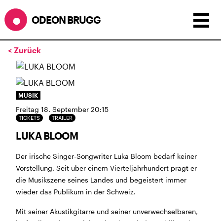
ODEON BRUGG
< Zurück
Anzeigen als:
Raster
Liste
Kalender
ÖFFNUNGSZEITEN
MUSIK
Freitag 18. September 20:15
SOMMERÖFFNUNGSZEITEN
TICKETS
TRAILER
CINEMA
2.7. bis 1.9. geschlossen
LUKA BLOOM
BÜHNE
2.7. bis 3.9. geschlossen
ZMITTAG
2.7. bis 9.8. geschlossen
Der irische Singer-Songwriter Luka Bloom bedarf keiner
BAR+BISTRO
kurze Sommerpause, ab dem 10.8. sind
Vorstellung. Seit über einem Vierteljahrhundert prägt er
wir wieder im Haus und freuen uns auf euch <3
die Musikszene seines Landes und begeistert immer
wieder das Publikum in der Schweiz.
STADTFEST BRUGG
während dem
Stadtfest Brugg
, 20. bis 30. August,
Mit seiner Akustikgitarre und seiner unverwechselbaren,
bleibt das Haus jeweils von Freitag Abend bis Montag