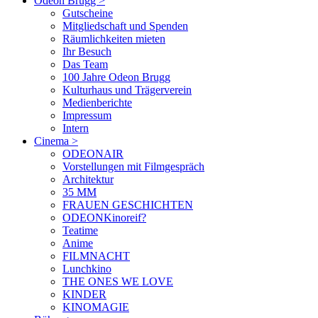
Odeon Brugg
>
Gutscheine
Mitgliedschaft und Spenden
Räumlichkeiten mieten
Ihr Besuch
Das Team
100 Jahre Odeon Brugg
Kulturhaus und Trägerverein
Medienberichte
Impressum
Intern
Cinema
>
ODEONAIR
Vorstellungen mit Filmgespräch
Architektur
35 MM
FRAUEN GESCHICHTEN
ODEONKinoreif?
Teatime
Anime
FILMNACHT
Lunchkino
THE ONES WE LOVE
KINDER
KINOMAGIE