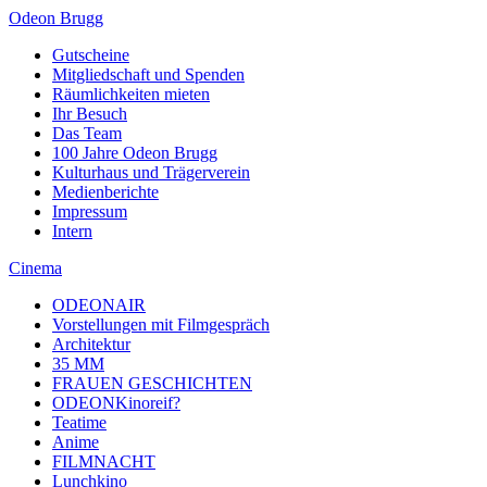
Odeon Brugg
Gutscheine
Mitgliedschaft und Spenden
Räumlichkeiten mieten
Ihr Besuch
Das Team
100 Jahre Odeon Brugg
Kulturhaus und Trägerverein
Medienberichte
Impressum
Intern
Cinema
ODEONAIR
Vorstellungen mit Filmgespräch
Architektur
35 MM
FRAUEN GESCHICHTEN
ODEONKinoreif?
Teatime
Anime
FILMNACHT
Lunchkino