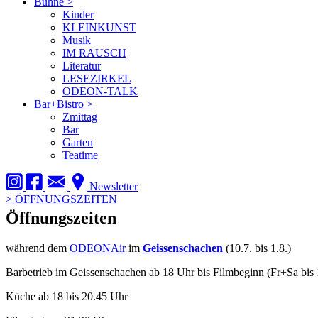
Bühne
>
Kinder
KLEINKUNST
Musik
IM RAUSCH
Literatur
LESEZIRKEL
ODEON-TALK
Bar+Bistro
>
Zmittag
Bar
Garten
Teatime
Newsletter
>
ÖFFNUNGSZEITEN
Öffnungszeiten
während dem
ODEONAir
im
Geissenschachen
(10.7. bis 1.8.)
Barbetrieb im Geissenschachen ab 18 Uhr bis Filmbeginn (Fr+Sa bis 
Küche ab 18 bis 20.45 Uhr