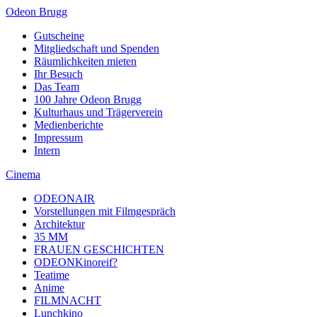
Odeon Brugg
Gutscheine
Mitgliedschaft und Spenden
Räumlichkeiten mieten
Ihr Besuch
Das Team
100 Jahre Odeon Brugg
Kulturhaus und Trägerverein
Medienberichte
Impressum
Intern
Cinema
ODEONAIR
Vorstellungen mit Filmgespräch
Architektur
35 MM
FRAUEN GESCHICHTEN
ODEONKinoreif?
Teatime
Anime
FILMNACHT
Lunchkino