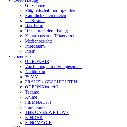
Odeon Brugg
>
Gutscheine
Mitgliedschaft und Spenden
Räumlichkeiten mieten
Ihr Besuch
Das Team
100 Jahre Odeon Brugg
Kulturhaus und Trägerverein
Medienberichte
Impressum
Intern
Cinema
>
ODEONAIR
Vorstellungen mit Filmgespräch
Architektur
35 MM
FRAUEN GESCHICHTEN
ODEONKinoreif?
Teatime
Anime
FILMNACHT
Lunchkino
THE ONES WE LOVE
KINDER
KINOMAGIE