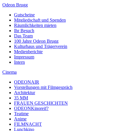
Odeon Brugg
Gutscheine
Mitgliedschaft und Spenden
Räumlichkeiten mieten
Ihr Besuch
Das Team
100 Jahre Odeon Brugg
Kulturhaus und Trägerverein
Medienberichte
Impressum
Intern
Cinema
ODEONAIR
Vorstellungen mit Filmgespräch
Architektur
35 MM
FRAUEN GESCHICHTEN
ODEONKinoreif?
Teatime
Anime
FILMNACHT
Lunchkino