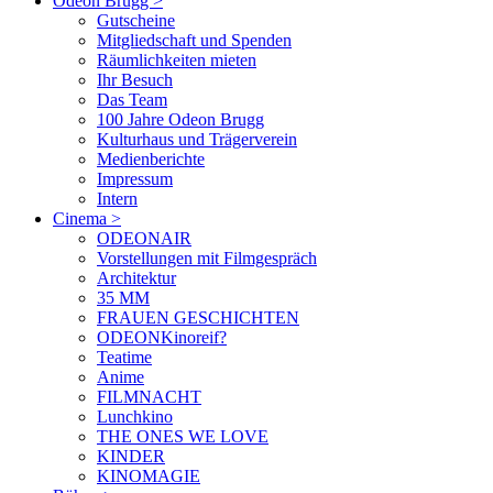
Odeon Brugg
>
Gutscheine
Mitgliedschaft und Spenden
Räumlichkeiten mieten
Ihr Besuch
Das Team
100 Jahre Odeon Brugg
Kulturhaus und Trägerverein
Medienberichte
Impressum
Intern
Cinema
>
ODEONAIR
Vorstellungen mit Filmgespräch
Architektur
35 MM
FRAUEN GESCHICHTEN
ODEONKinoreif?
Teatime
Anime
FILMNACHT
Lunchkino
THE ONES WE LOVE
KINDER
KINOMAGIE