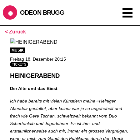
ODEON BRUGG
Anzeigen als:
< Zurück
Raster
Liste
Kalender
MUSIK
ÖFFNUNGSZEITEN
Freitag 18. Dezember 20:15
TICKETS
während dem
ODEONAir
im
Geissenschachen
(10.7. bis
HEINIGERABEND
1.8.)
Barbetrieb im Geissenschachen ab 18 Uhr bis Filmbeginn
Der Alte und das Biest
(Fr+Sa bis 1 Uhr)
Ich habe bereits mit vielen Künstlern meine «Heiniger
Küche ab 18 bis 20.45 Uhr
Abende» gestaltet, aber keiner war je so ungehobelt und
Filmstart um 21.30 Uhr
frech wie Gere Tschan, schweizweit bekannt vom Duo
Mittwoch geschlossen
Schertenlaib und Jegerlehner.
Es ist ihm, und
erstaunlicherweise auch mir, immer ein grosses Vergnügen,
SOMMERÖFFNUNGSZEITEN
wenn er mich zum Gaudi des Publikums durch den Dreck
CINEMA
2.7. bis 1.9. geschlossen