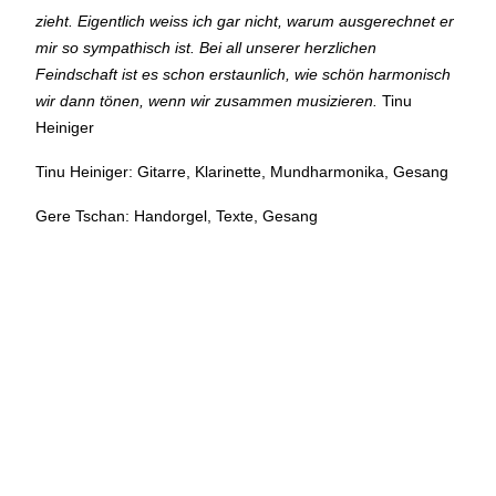
zieht. Eigentlich weiss ich gar nicht, warum ausgerechnet er
BÜHNE
2.7. bis 3.9. geschlossen
mir so sympathisch ist.
Bei all unserer herzlichen
ZMITTAG
2.7. bis 9.8. geschlossen
Feindschaft ist es schon erstaunlich, wie schön harmonisch
BAR+BISTRO
10.7. bis 1.8. findet ihr unsere Bar ab 18
wir dann tönen, wenn wir zusammen musizieren.
Tinu
Uhr im Geissenschachen
Heiniger
ab dem 10.8. sind wir wieder im Haus und freuen uns auf
euch <3
Tinu Heiniger: Gitarre, Klarinette, Mundharmonika, Gesang
STADTFEST BRUGG
Gere Tschan: Handorgel, Texte, Gesang
während dem
Stadtfest Brugg
, 20. bis 30. August, bleibt
das Haus jeweils von Freitag Abend bis Montag Morgen
geschlossen
Reguläre Öffnungszeiten