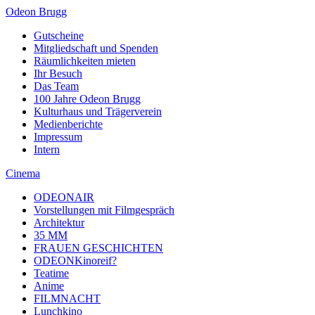
Odeon Brugg
Gutscheine
Mitgliedschaft und Spenden
Räumlichkeiten mieten
Ihr Besuch
Das Team
100 Jahre Odeon Brugg
Kulturhaus und Trägerverein
Medienberichte
Impressum
Intern
Cinema
ODEONAIR
Vorstellungen mit Filmgespräch
Architektur
35 MM
FRAUEN GESCHICHTEN
ODEONKinoreif?
Teatime
Anime
FILMNACHT
Lunchkino