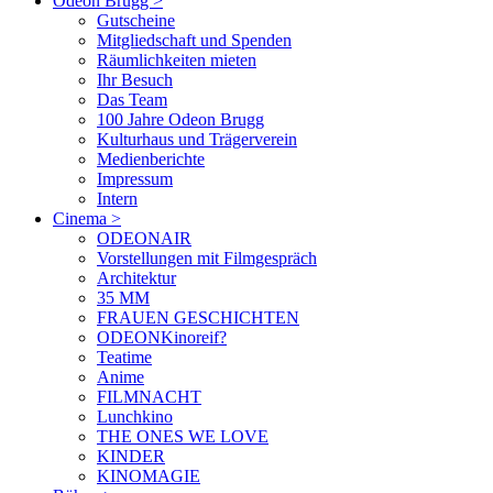
Odeon Brugg
>
Gutscheine
Mitgliedschaft und Spenden
Räumlichkeiten mieten
Ihr Besuch
Das Team
100 Jahre Odeon Brugg
Kulturhaus und Trägerverein
Medienberichte
Impressum
Intern
Cinema
>
ODEONAIR
Vorstellungen mit Filmgespräch
Architektur
35 MM
FRAUEN GESCHICHTEN
ODEONKinoreif?
Teatime
Anime
FILMNACHT
Lunchkino
THE ONES WE LOVE
KINDER
KINOMAGIE