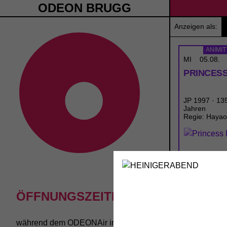
ODEON BRUGG
Anzeigen als:
ANIMI
MI
05.08.
PRINCES
JP 1997 · 135
Jahren
Regie: Hayao
ÖFFNUNGSZEITEN
während dem
ODEONAir
im