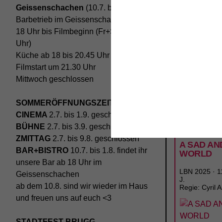
Geissenschachen
(10.7. bis 1.8.)
Barbetrieb im Geissenschachen ab
18 Uhr bis Filmbeginn (Fr+Sa bis 1
Uhr)
Küche ab 18 bis 20.45 Uhr
Filmstart um 21.30 Uhr
Mittwoch geschlossen
TICKETS
SOMMERÖFFNUNGSZEITEN
CINEMA
2.7. bis 1.9. geschlossen
BÜHNE
2.7. bis 3.9. geschlossen
DI
01.09.
ZMITTAG
2.7. bis 9.8. geschlossen
A SAD AN
BAR+BISTRO
10.7. bis 1.8. findet ihr
WORLD
unsere Bar ab 18 Uhr im
LBN 2025 · 11
Geissenschachen
J.
ab dem 10.8. sind wir wieder im Haus
Regie: Cyril A
und freuen uns auf euch <3
STADTFEST BRUGG