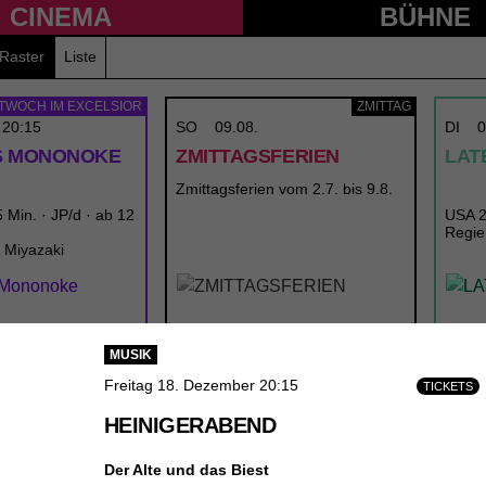
CINEMA
BÜHNE
Raster
Liste
TTWOCH IM EXCELSIOR
ZMITTAG
20:15
SO
09.08.
DI
0
S MONONOKE
ZMITTAGSFERIEN
LAT
Zmittagsferien vom 2.7. bis 9.8.
 Min. · JP/d · ab 12
USA 20
Regie
 Miyazaki
MUSIK
Freitag 18. Dezember 20:15
TICKETS
HEINIGERABEND
Der Alte und das Biest