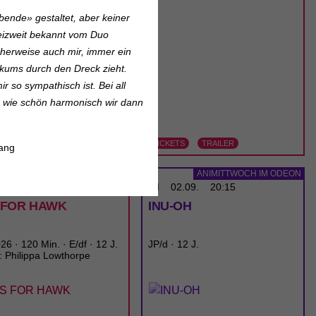
bende» gestaltet, aber keiner
eizweit bekannt vom Duo
icherweise auch mir, immer ein
kums durch den Dreck zieht.
ir so sympathisch ist.
Bei all
h, wie schön harmonisch wir dann
ETS
TRAILER
TICKETS
TRAILER
sang
CINEMA
ANIMITTWOCH IM ODEON
02.09.
18:00
MI
02.09.
20:15
S FOR HAWK
INU-OH
6 · 120 Min. · E/df · 12 J.
JP/d · 12 J.
: Philippa Lowthorpe