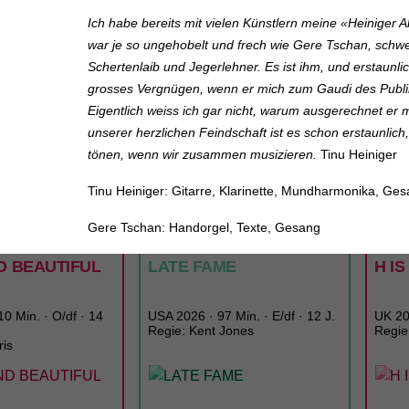
Ich habe bereits mit vielen Künstlern meine «Heiniger A
war je so ungehobelt und frech wie Gere Tschan, schw
Schertenlaib und Jegerlehner.
Es ist ihm, und erstaunl
grosses Vergnügen, wenn er mich zum Gaudi des Publi
Eigentlich weiss ich gar nicht, warum ausgerechnet er m
unserer herzlichen Feindschaft ist es schon erstaunlic
tönen, wenn wir zusammen musizieren.
Tinu Heiniger
TICK
Tinu Heiniger: Gitarre, Klarinette, Mundharmonika, Ge
CINEMA
LUNCHKINO
Gere Tschan: Handorgel, Texte, Gesang
20:15
MI
02.09.
12:15
MI
D BEAUTIFUL
LATE FAME
H I
0 Min. · O/df · 14
USA 2026 · 97 Min. · E/df · 12 J.
UK 202
Regie: Kent Jones
Regie
ris