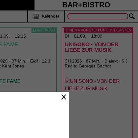
BAR+BISTRO
Kalender
LUNCHKINO
CINEMA VORSTELLUNG MIT GÄSTEN
1.09.
12:15
DI
01.09.
18:00
E FAME
UNISONO - VON DER
LIEBE ZUR MUSIK
26 · 97 Min. · E/df · 12 J.
CH 2026 · 87 Min. · Dialekt · 6 J.
: Kent Jones
Regie: Georges Gachot