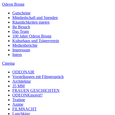
Odeon Brugg
Gutscheine
Mitgliedschaft und Spenden
Räumlichkeiten mieten
Ihr Besuch
Das Team
100 Jahre Odeon Brugg
Kulturhaus und Trägerverein
Medienberichte
Impressum
Intern
Cinema
ODEONAIR
Vorstellungen mit Filmgespräch
Architektur
35 MM
FRAUEN GESCHICHTEN
ODEONKinoreif?
Teatime
Anime
FILMNACHT
Lunchkino