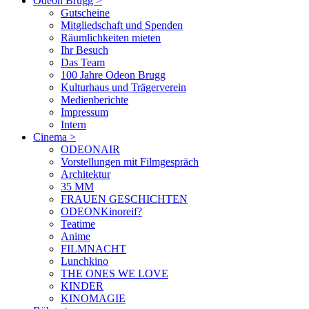
Odeon Brugg
>
Gutscheine
Mitgliedschaft und Spenden
Räumlichkeiten mieten
Ihr Besuch
Das Team
100 Jahre Odeon Brugg
Kulturhaus und Trägerverein
Medienberichte
Impressum
Intern
Cinema
>
ODEONAIR
Vorstellungen mit Filmgespräch
Architektur
35 MM
FRAUEN GESCHICHTEN
ODEONKinoreif?
Teatime
Anime
FILMNACHT
Lunchkino
THE ONES WE LOVE
KINDER
KINOMAGIE