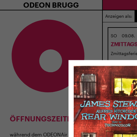
ODEON BRUGG
Anzeigen als:
SO
09.08.
ZMITTAGS
Zmittagsferie
ÖFFNUNGSZEITEN
während dem
ODEONAir
im