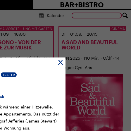
BAR+BISTRO
Kalender
MA VORSTELLUNG MIT GÄSTEN
CINEMA
1.09.
18:00
DI
01.09.
20:15
SONO - VON DER
A SAD AND BEAUTIFUL
BE ZUR MUSIK
WORLD
6 · 87 Min. · Dialekt · 6 J.
LBN 2025 · 110 Min. · O/df · 14
: Georges Gachot
J.
Regie: Cyril Aris
TRAILER
ock
 während einer Hitzewelle.
lle Appartements. Das nützt der
graf Jefferies (James Stewart)
er Wohnung aus.