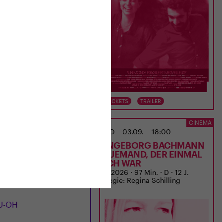
TS
TRAILER
TICKETS
TRAILER
ANIMITTWOCH IM ODEON
CINEMA
02.09.
20:15
DO
03.09.
18:00
-OH
INGEBORG BACHMANN
– JEMAND, DER EINMAL
ICH WAR
 12 J.
D 2026 · 97 Min. · D · 12 J.
Regie: Regina Schilling