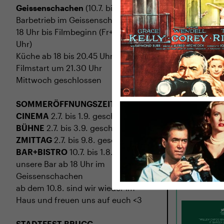
Geissenschachen
(10.7. bis 1.8.)
Barbetrieb im Geissenschachen ab
18 Uhr bis Filmbeginn (Fr+Sa bis 1
Uhr)
Küche ab 18 bis 20.45 Uhr
Filmstart um 21.30 Uhr
Mittwoch geschlossen
SOMMERÖFFNUNGSZEITEN
CINEMA
2.7. bis 1.9. geschlossen
BÜHNE
2.7. bis 3.9. geschlossen
MI
02.09.
ZMITTAG
2.7. bis 9.8. geschlossen
LATE FAM
BAR+BISTRO
10.7. bis 1.8. findet ihr
unsere Bar ab 18 Uhr im
USA 2026 · 97
Geissenschachen
Regie: Kent 
ab dem 10.8. sind wir wieder im
Haus und freuen uns auf euch <3
STADTFEST BRUGG