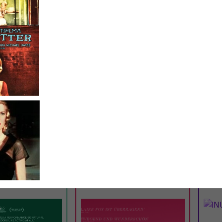
TICKETS
TRAILER
TICKE
LUNCHKINO
CINEMA
12:15
MI
02.09.
18:00
MI
E
H IS FOR HAWK
INU
 Min. · E/df · 12 J.
UK 2026 · 120 Min. · E/df · 12 J.
JP/d ·
Jones
Regie: Philippa Lowthorpe