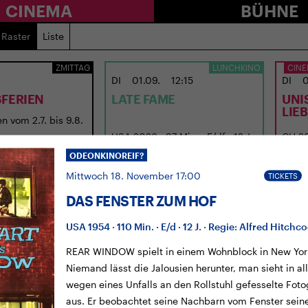
CINEMA
BÜHNE
Raster
Liste
ZMITTAG
LUNCHKINO
CINE
DI
01.09.
12:15
DI
0
FERIEN
LATE FAME
UNI
LIE
n vom 2.7. bis 9.8.
USA 2026 · 97 Min. · E/df · 12 J.
CH 202
Regie: Kent Jones
Regie
ODEONKINOREIF?
Mittwoch 18. November 17:00
TICKETS
DAS FENSTER ZUM HOF
USA 1954 · 110 Min. · E/d · 12 J. · Regie: Alfred Hitchc
REAR WINDOW spielt in einem Wohnblock in New York
Niemand lässt die Jalousien herunter, man sieht in a
wegen eines Unfalls an den Rollstuhl gefesselte Foto
aus. Er beobachtet seine Nachbarn vom Fenster sein