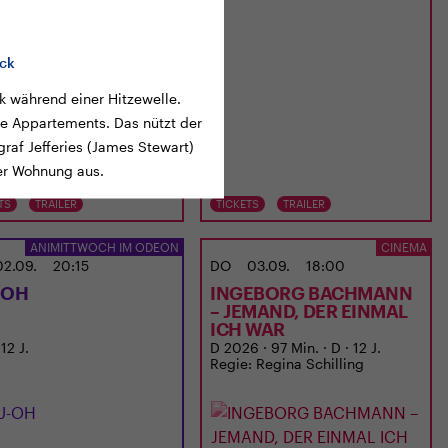
ock
 während einer Hitzewelle.
lle Appartements. Das nützt der
graf Jefferies (James Stewart)
er Wohnung aus.
TS
TRAILER
TICKETS
TRAILER
ANIMITTWOCH IM ODEON
CINEMA
02.09.
20:15
DO
03.09.
18:00
-OH
INGEBORG BACHMANN
– JEMAND, DER EINMAL
ICH WAR
 12 J.
D 2026 · 97 Min. · D · 12 J.
Regie: Regina Schilling