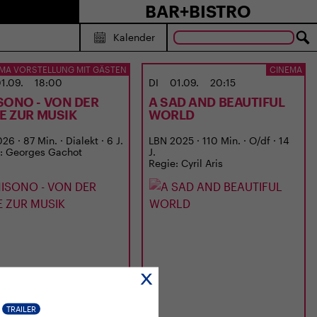
BAR+BISTRO
Kalender
MA VORSTELLUNG MIT GÄSTEN
CINEMA
1.09.
18:00
DI
01.09.
20:15
SONO - VON DER
A SAD AND BEAUTIFUL
BE ZUR MUSIK
WORLD
6 · 87 Min. · Dialekt · 6 J.
LBN 2025 · 110 Min. · O/df · 14
: Georges Gachot
J.
Regie: Cyril Aris
TRAILER