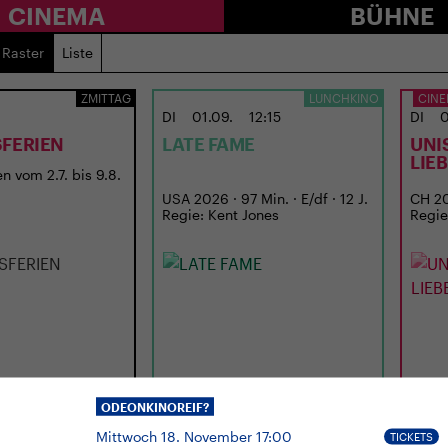
CINEMA
BÜHNE
Raster
Liste
ZMITTAG
LUNCHKINO
CINE
DI
01.09.
12:15
DI
0
FERIEN
LATE FAME
UNI
LIE
n vom 2.7. bis 9.8.
USA 2026 · 97 Min. · E/df · 12 J.
CH 202
Regie: Kent Jones
Regie
ODEONKINOREIF?
Mittwoch 18. November 17:00
TICKETS