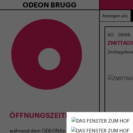
ODEON BRUGG
Anzeigen als:
SO
09.08.
ZMITTAGS
Zmittagsferie
ÖFFNUNGSZEITEN
während dem
ODEONAir
im