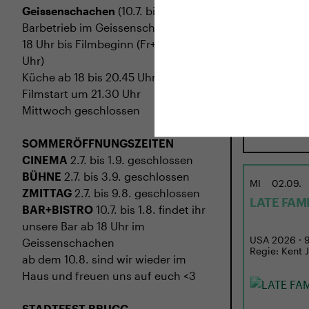
Geissenschachen
(10.7. bis 1.8.)
Barbetrieb im Geissenschachen ab
18 Uhr bis Filmbeginn (Fr+Sa bis 1
Uhr)
Küche ab 18 bis 20.45 Uhr
Filmstart um 21.30 Uhr
Mittwoch geschlossen
SOMMERÖFFNUNGSZEITEN
CINEMA
2.7. bis 1.9. geschlossen
BÜHNE
2.7. bis 3.9. geschlossen
MI
02.09.
ZMITTAG
2.7. bis 9.8. geschlossen
LATE FAM
BAR+BISTRO
10.7. bis 1.8. findet ihr
unsere Bar ab 18 Uhr im
USA 2026 · 97
Geissenschachen
Regie: Kent 
ab dem 10.8. sind wir wieder im
Haus und freuen uns auf euch <3
STADTFEST BRUGG