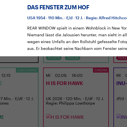
DAS FENSTER ZUM HOF
USA 1954 · 110 Min. · E/d · 12 J. · Regie: Alfred Hitchc
REAR WINDOW spielt in einem Wohnblock in New York
Niemand lässt die Jalousien herunter, man sieht in a
wegen eines Unfalls an den Rollstuhl gefesselte Foto
aus. Er beobachtet seine Nachbarn vom Fenster sein
TICKETS
TRAILER
TICKE
LUNCHKINO
CINEMA
12:15
MI
02.09.
18:00
MI
E
H IS FOR HAWK
INU
 Min. · E/df · 12 J.
UK 2026 · 120 Min. · E/df · 12 J.
JP/d ·
Jones
Regie: Philippa Lowthorpe