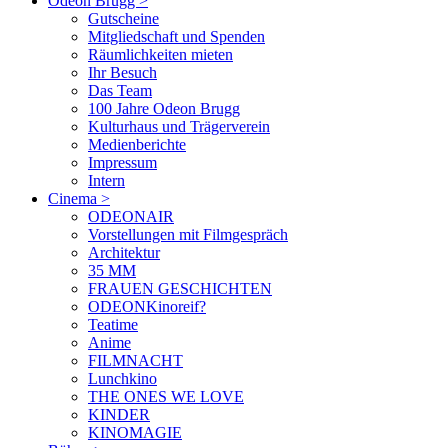
Odeon Brugg
>
Gutscheine
Mitgliedschaft und Spenden
Räumlichkeiten mieten
Ihr Besuch
Das Team
100 Jahre Odeon Brugg
Kulturhaus und Trägerverein
Medienberichte
Impressum
Intern
Cinema
>
ODEONAIR
Vorstellungen mit Filmgespräch
Architektur
35 MM
FRAUEN GESCHICHTEN
ODEONKinoreif?
Teatime
Anime
FILMNACHT
Lunchkino
THE ONES WE LOVE
KINDER
KINOMAGIE