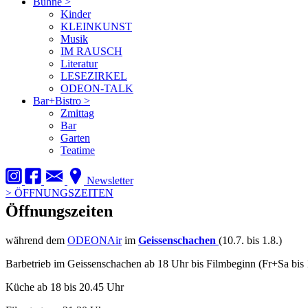
Bühne
>
Kinder
KLEINKUNST
Musik
IM RAUSCH
Literatur
LESEZIRKEL
ODEON-TALK
Bar+Bistro
>
Zmittag
Bar
Garten
Teatime
Newsletter
>
ÖFFNUNGSZEITEN
Öffnungszeiten
während dem
ODEONAir
im
Geissenschachen
(10.7. bis 1.8.)
Barbetrieb im Geissenschachen ab 18 Uhr bis Filmbeginn (Fr+Sa bis 
Küche ab 18 bis 20.45 Uhr