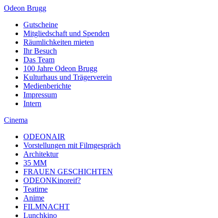
Odeon Brugg
Gutscheine
Mitgliedschaft und Spenden
Räumlichkeiten mieten
Ihr Besuch
Das Team
100 Jahre Odeon Brugg
Kulturhaus und Trägerverein
Medienberichte
Impressum
Intern
Cinema
ODEONAIR
Vorstellungen mit Filmgespräch
Architektur
35 MM
FRAUEN GESCHICHTEN
ODEONKinoreif?
Teatime
Anime
FILMNACHT
Lunchkino