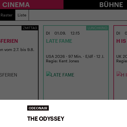
CINEMA
BÜHNE
Raster
Liste
ZMITTAG
LUNCHKINO
DI
01.09.
12:15
DI
0
FERIEN
LATE FAME
H I
n vom 2.7. bis 9.8.
USA 2026 · 97 Min. · E/df · 12 J.
UK 202
Regie: Kent Jones
Regie
ODEONAIR
THE ODYSSEY