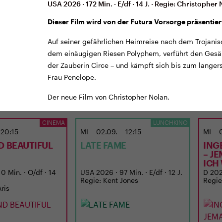
USA 2026 · 172 Min. · E/df · 14 J. · Regie: Christopher
Dieser Film wird von der Futura Vorsorge präsentier
Auf seiner gefährlichen Heimreise nach dem Trojanis
dem einäugigen Riesen Polyphem, verführt den Gesäng
der Zauberin Circe – und kämpft sich bis zum langer
Frau Penelope.
Der neue Film von Christopher Nolan.
TICKETS
TRAILER
TICKE
CINEMA
LUNCHKINO
20:15
MI
02.09.
12:15
MI
D BEAUTIFUL
LATE FAME
ING
– J
ICH
0 Min. · O/df · 14
USA 2026 · 97 Min. · E/df · 12 J.
D 2026
Regie: Kent Jones
Regie
Aris