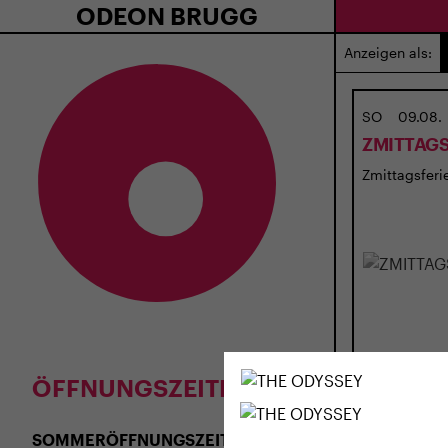
ODEON BRUGG
Anzeigen als:
SO
09.08.
ZMITTAGS
Zmittagsferie
ÖFFNUNGSZEITEN
SOMMERÖFFNUNGSZEITEN