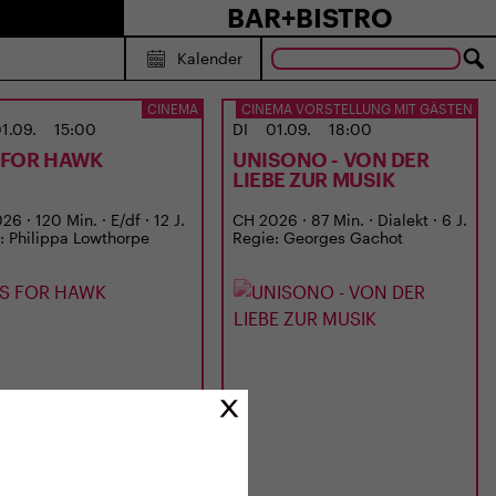
BAR+BISTRO
Kalender
CINEMA
CINEMA VORSTELLUNG MIT GÄSTEN
1.09.
15:00
DI
01.09.
18:00
S FOR HAWK
UNISONO - VON DER
LIEBE ZUR MUSIK
6 · 120 Min. · E/df · 12 J.
CH 2026 · 87 Min. · Dialekt · 6 J.
: Philippa Lowthorpe
Regie: Georges Gachot