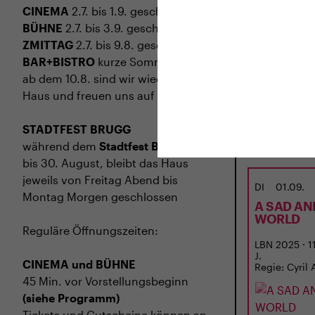
CINEMA
2.7. bis 1.9. geschlossen
BÜHNE
2.7. bis 3.9. geschlossen
ZMITTAG
2.7. bis 9.8. geschlossen
BAR+BISTRO
kurze Sommerpause,
ab dem 10.8. sind wir wieder im
Haus und freuen uns auf euch <3
STADTFEST BRUGG
während dem
Stadtfest Brugg
, 20.
bis 30. August, bleibt das Haus
jeweils von Freitag Abend bis
DI
01.09.
Montag Morgen geschlossen
A SAD AN
WORLD
Reguläre Öffnungszeiten:
LBN 2025 · 11
J.
CINEMA und BÜHNE
Regie: Cyril 
45 Min. vor Vorstellungsbeginn
(siehe Programm)
Tickets und Gutscheine können an