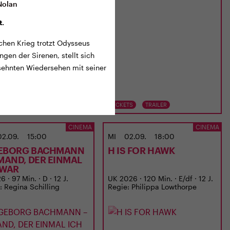
 Nolan
t.
chen Krieg trotzt Odysseus
en der Sirenen, stellt sich
sehnten Wiedersehen mit seiner
TS
TRAILER
TICKETS
TRAILER
CINEMA
CINEMA
02.09.
15:00
MI
02.09.
18:00
EBORG BACHMANN
H IS FOR HAWK
EMAND, DER EINMAL
 WAR
 · 97 Min. · D · 12 J.
UK 2026 · 120 Min. · E/df · 12 J.
: Regina Schilling
Regie: Philippa Lowthorpe