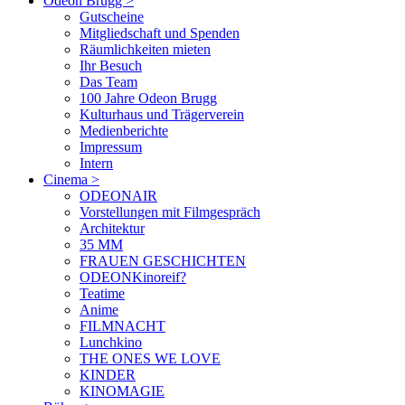
Odeon Brugg
>
Gutscheine
Mitgliedschaft und Spenden
Räumlichkeiten mieten
Ihr Besuch
Das Team
100 Jahre Odeon Brugg
Kulturhaus und Trägerverein
Medienberichte
Impressum
Intern
Cinema
>
ODEONAIR
Vorstellungen mit Filmgespräch
Architektur
35 MM
FRAUEN GESCHICHTEN
ODEONKinoreif?
Teatime
Anime
FILMNACHT
Lunchkino
THE ONES WE LOVE
KINDER
KINOMAGIE