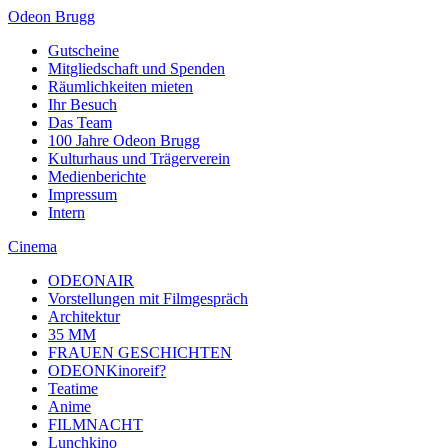
Odeon Brugg
Gutscheine
Mitgliedschaft und Spenden
Räumlichkeiten mieten
Ihr Besuch
Das Team
100 Jahre Odeon Brugg
Kulturhaus und Trägerverein
Medienberichte
Impressum
Intern
Cinema
ODEONAIR
Vorstellungen mit Filmgespräch
Architektur
35 MM
FRAUEN GESCHICHTEN
ODEONKinoreif?
Teatime
Anime
FILMNACHT
Lunchkino