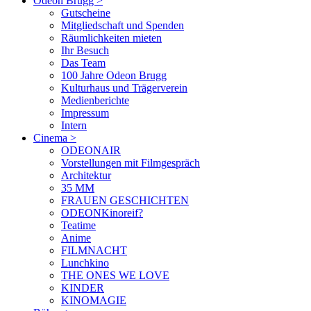
Odeon Brugg
>
Gutscheine
Mitgliedschaft und Spenden
Räumlichkeiten mieten
Ihr Besuch
Das Team
100 Jahre Odeon Brugg
Kulturhaus und Trägerverein
Medienberichte
Impressum
Intern
Cinema
>
ODEONAIR
Vorstellungen mit Filmgespräch
Architektur
35 MM
FRAUEN GESCHICHTEN
ODEONKinoreif?
Teatime
Anime
FILMNACHT
Lunchkino
THE ONES WE LOVE
KINDER
KINOMAGIE