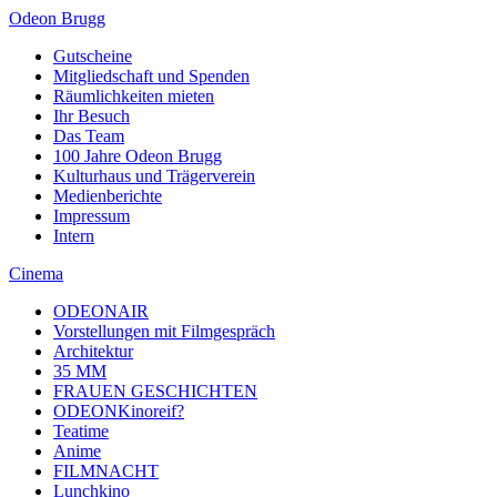
Odeon Brugg
Gutscheine
Mitgliedschaft und Spenden
Räumlichkeiten mieten
Ihr Besuch
Das Team
100 Jahre Odeon Brugg
Kulturhaus und Trägerverein
Medienberichte
Impressum
Intern
Cinema
ODEONAIR
Vorstellungen mit Filmgespräch
Architektur
35 MM
FRAUEN GESCHICHTEN
ODEONKinoreif?
Teatime
Anime
FILMNACHT
Lunchkino