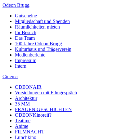
Odeon Brugg
Gutscheine
Mitgliedschaft und Spenden
Räumlichkeiten mieten
Ihr Besuch
Das Team
100 Jahre Odeon Brugg
Kulturhaus und Trägerverein
Medienberichte
Impressum
Intern
Cinema
ODEONAIR
Vorstellungen mit Filmgespräch
Architektur
35 MM
FRAUEN GESCHICHTEN
ODEONKinoreif?
Teatime
Anime
FILMNACHT
Lunchkino