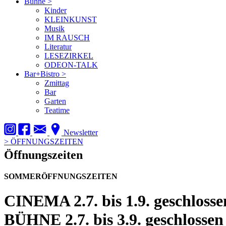
Bühne
>
Kinder
KLEINKUNST
Musik
IM RAUSCH
Literatur
LESEZIRKEL
ODEON-TALK
Bar+Bistro
>
Zmittag
Bar
Garten
Teatime
Newsletter
>
ÖFFNUNGSZEITEN
Öffnungszeiten
SOMMERÖFFNUNGSZEITEN
CINEMA
2.7. bis 1.9. geschlosse
BÜHNE
2.7. bis 3.9. geschlossen