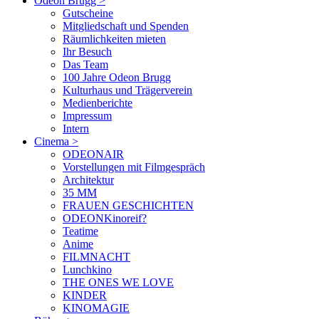
Odeon Brugg
>
Gutscheine
Mitgliedschaft und Spenden
Räumlichkeiten mieten
Ihr Besuch
Das Team
100 Jahre Odeon Brugg
Kulturhaus und Trägerverein
Medienberichte
Impressum
Intern
Cinema
>
ODEONAIR
Vorstellungen mit Filmgespräch
Architektur
35 MM
FRAUEN GESCHICHTEN
ODEONKinoreif?
Teatime
Anime
FILMNACHT
Lunchkino
THE ONES WE LOVE
KINDER
KINOMAGIE