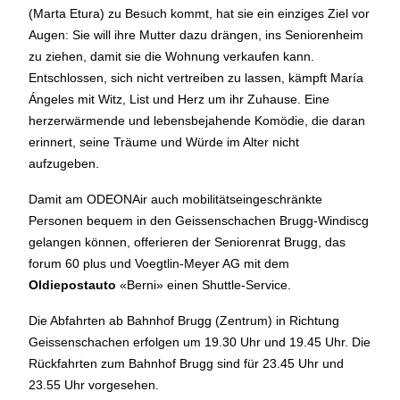
(Marta Etura) zu Besuch kommt, hat sie ein einziges Ziel vor
BÜHNE
2.7. bis 3.9. geschlossen
Augen: Sie will ihre Mutter dazu drängen, ins Seniorenheim
ZMITTAG
2.7. bis 9.8. geschlossen
zu ziehen, damit sie die Wohnung verkaufen kann.
BAR+BISTRO
10.7. bis 1.8. findet ihr unsere Bar ab 18
Entschlossen, sich nicht vertreiben zu lassen, kämpft María
Uhr im Geissenschachen
Ángeles mit Witz, List und Herz um ihr Zuhause. Eine
ab dem 10.8. sind wir wieder im Haus und freuen uns auf
herzerwärmende und lebensbejahende Komödie, die daran
euch <3
erinnert, seine Träume und Würde im Alter nicht
aufzugeben.
STADTFEST BRUGG
während dem
Stadtfest Brugg
, 20. bis 30. August, bleibt
Damit am ODEONAir auch mobilitätseingeschränkte
das Haus jeweils von Freitag Abend bis Montag Morgen
Personen bequem in den Geissenschachen Brugg-Windiscg
geschlossen
gelangen können, offerieren der Seniorenrat Brugg, das
forum 60 plus und Voegtlin-Meyer AG mit dem
Oldiepostauto
«Berni» einen Shuttle-Service.
Die Abfahrten ab Bahnhof Brugg (Zentrum) in Richtung
Geissenschachen erfolgen um 19.30 Uhr und 19.45 Uhr. Die
Reguläre Öffnungszeiten
Rückfahrten zum Bahnhof Brugg sind für 23.45 Uhr und
23.55 Uhr vorgesehen.