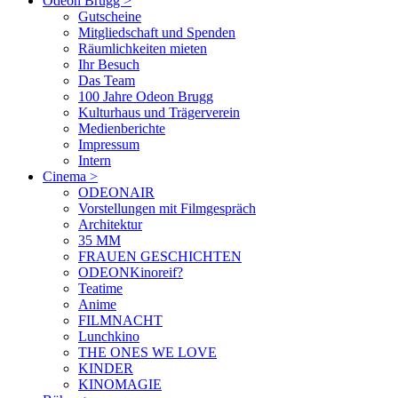
Odeon Brugg
>
Gutscheine
Mitgliedschaft und Spenden
Räumlichkeiten mieten
Ihr Besuch
Das Team
100 Jahre Odeon Brugg
Kulturhaus und Trägerverein
Medienberichte
Impressum
Intern
Cinema
>
ODEONAIR
Vorstellungen mit Filmgespräch
Architektur
35 MM
FRAUEN GESCHICHTEN
ODEONKinoreif?
Teatime
Anime
FILMNACHT
Lunchkino
THE ONES WE LOVE
KINDER
KINOMAGIE