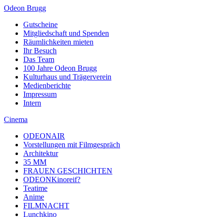
Odeon Brugg
Gutscheine
Mitgliedschaft und Spenden
Räumlichkeiten mieten
Ihr Besuch
Das Team
100 Jahre Odeon Brugg
Kulturhaus und Trägerverein
Medienberichte
Impressum
Intern
Cinema
ODEONAIR
Vorstellungen mit Filmgespräch
Architektur
35 MM
FRAUEN GESCHICHTEN
ODEONKinoreif?
Teatime
Anime
FILMNACHT
Lunchkino