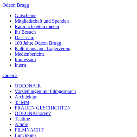
Odeon Brugg
Gutscheine
Mitgliedschaft und Spenden
Räumlichkeiten mieten
Ihr Besuch
Das Team
100 Jahre Odeon Brugg
Kulturhaus und Trägerverein
Medienberichte
Impressum
Intern
Cinema
ODEONAIR
Vorstellungen mit Filmgespräch
Architektur
35 MM
FRAUEN GESCHICHTEN
ODEONKinoreif?
Teatime
Anime
FILMNACHT
Lunchkino