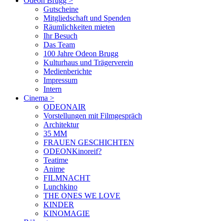
Odeon Brugg
>
Gutscheine
Mitgliedschaft und Spenden
Räumlichkeiten mieten
Ihr Besuch
Das Team
100 Jahre Odeon Brugg
Kulturhaus und Trägerverein
Medienberichte
Impressum
Intern
Cinema
>
ODEONAIR
Vorstellungen mit Filmgespräch
Architektur
35 MM
FRAUEN GESCHICHTEN
ODEONKinoreif?
Teatime
Anime
FILMNACHT
Lunchkino
THE ONES WE LOVE
KINDER
KINOMAGIE