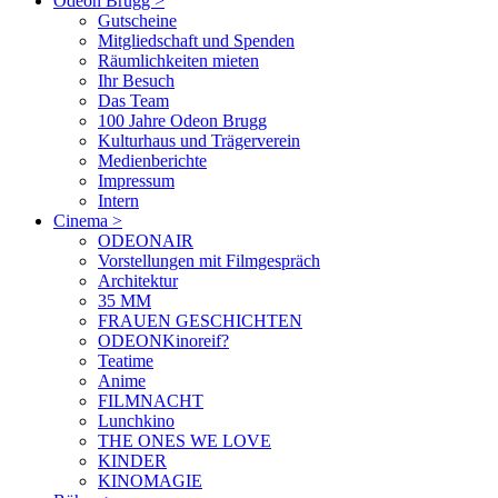
Odeon Brugg
>
Gutscheine
Mitgliedschaft und Spenden
Räumlichkeiten mieten
Ihr Besuch
Das Team
100 Jahre Odeon Brugg
Kulturhaus und Trägerverein
Medienberichte
Impressum
Intern
Cinema
>
ODEONAIR
Vorstellungen mit Filmgespräch
Architektur
35 MM
FRAUEN GESCHICHTEN
ODEONKinoreif?
Teatime
Anime
FILMNACHT
Lunchkino
THE ONES WE LOVE
KINDER
KINOMAGIE