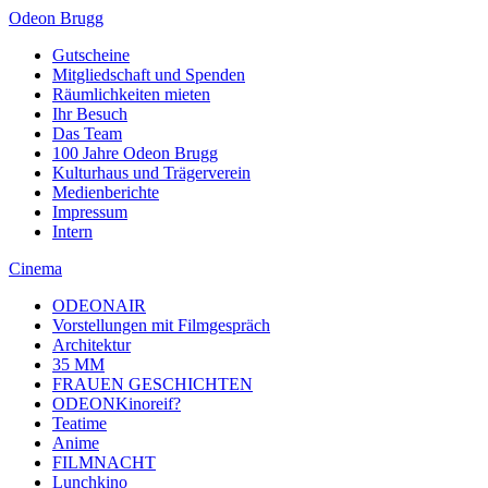
Odeon Brugg
Gutscheine
Mitgliedschaft und Spenden
Räumlichkeiten mieten
Ihr Besuch
Das Team
100 Jahre Odeon Brugg
Kulturhaus und Trägerverein
Medienberichte
Impressum
Intern
Cinema
ODEONAIR
Vorstellungen mit Filmgespräch
Architektur
35 MM
FRAUEN GESCHICHTEN
ODEONKinoreif?
Teatime
Anime
FILMNACHT
Lunchkino