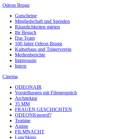
Odeon Brugg
Gutscheine
Mitgliedschaft und Spenden
Räumlichkeiten mieten
Ihr Besuch
Das Team
100 Jahre Odeon Brugg
Kulturhaus und Trägerverein
Medienberichte
Impressum
Intern
Cinema
ODEONAIR
Vorstellungen mit Filmgespräch
Architektur
35 MM
FRAUEN GESCHICHTEN
ODEONKinoreif?
Teatime
Anime
FILMNACHT
Lunchkino