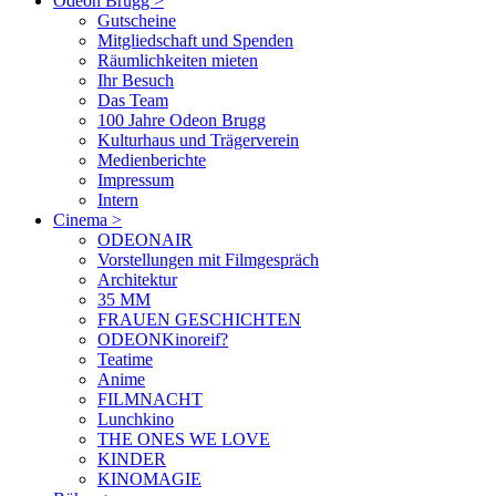
Odeon Brugg
>
Gutscheine
Mitgliedschaft und Spenden
Räumlichkeiten mieten
Ihr Besuch
Das Team
100 Jahre Odeon Brugg
Kulturhaus und Trägerverein
Medienberichte
Impressum
Intern
Cinema
>
ODEONAIR
Vorstellungen mit Filmgespräch
Architektur
35 MM
FRAUEN GESCHICHTEN
ODEONKinoreif?
Teatime
Anime
FILMNACHT
Lunchkino
THE ONES WE LOVE
KINDER
KINOMAGIE