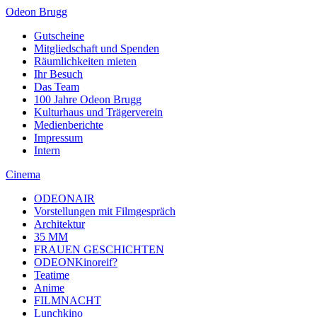
Odeon Brugg
Gutscheine
Mitgliedschaft und Spenden
Räumlichkeiten mieten
Ihr Besuch
Das Team
100 Jahre Odeon Brugg
Kulturhaus und Trägerverein
Medienberichte
Impressum
Intern
Cinema
ODEONAIR
Vorstellungen mit Filmgespräch
Architektur
35 MM
FRAUEN GESCHICHTEN
ODEONKinoreif?
Teatime
Anime
FILMNACHT
Lunchkino