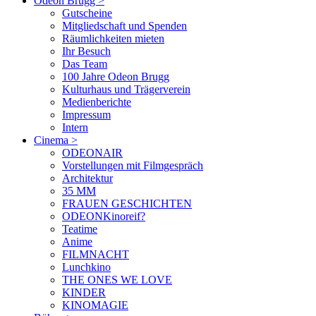
Odeon Brugg
>
Gutscheine
Mitgliedschaft und Spenden
Räumlichkeiten mieten
Ihr Besuch
Das Team
100 Jahre Odeon Brugg
Kulturhaus und Trägerverein
Medienberichte
Impressum
Intern
Cinema
>
ODEONAIR
Vorstellungen mit Filmgespräch
Architektur
35 MM
FRAUEN GESCHICHTEN
ODEONKinoreif?
Teatime
Anime
FILMNACHT
Lunchkino
THE ONES WE LOVE
KINDER
KINOMAGIE