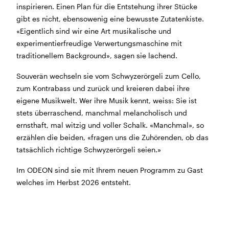
inspirieren. Einen Plan für die Entstehung ihrer Stücke
Morgen geschlossen
gibt es nicht, ebensowenig eine bewusste Zutatenkiste.
«Eigentlich sind wir eine Art musikalische und
Reguläre Öffnungszeiten:
experimentierfreudige Verwertungsmaschine mit
traditionellem Background», sagen sie lachend.
CINEMA und BÜHNE
45 Min. vor Vorstellungsbeginn
(siehe Programm)
Souverän wechseln sie vom Schwyzerörgeli zum Cello,
Tickets und Gutscheine können an der Kinokasse und
zum Kontrabass und zurück und kreieren dabei ihre
an der Bar gekauft werden.
eigene Musikwelt. Wer ihre Musik kennt, weiss: Sie ist
stets überraschend, manchmal melancholisch und
ernsthaft, mal witzig und voller Schalk. «Manchmal», so
KASSE und TELEFON
erzählen die beiden, «fragen uns die Zuhörenden, ob das
Tel. 056 450 35 65
tatsächlich richtige Schwyzerörgeli seien.»
Montag bis Freitag ab 17 Uhr
Samstag und Sonntag ab 10 Uhr
Im ODEON sind sie mit Ihrem neuen Programm zu Gast
welches im Herbst 2026 entsteht.
BAR+BISTRO
Montag bis Donnerstag 11.30 Uhr bis 23 Uhr
Freitag 11.30 Uhr bis 24 Uhr