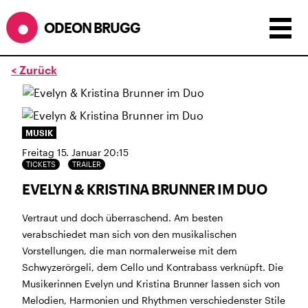
ODEON BRUGG
< Zurück
Anzeigen als:
Raster
Liste
Kalender
ÖFFNUNGSZEITEN
MUSIK
Freitag 15. Januar 20:15
SOMMERÖFFNUNGSZEITEN
TICKETS
TRAILER
CINEMA
2.7. bis 1.9. geschlossen
EVELYN & KRISTINA BRUNNER IM DUO
BÜHNE
2.7. bis 3.9. geschlossen
ZMITTAG
2.7. bis 9.8. geschlossen
Vertraut und doch überraschend. Am besten
BAR+BISTRO
kurze Sommerpause, ab dem 10.8. sind
verabschiedet man sich von den musikalischen
wir wieder im Haus und freuen uns auf euch <3
Vorstellungen, die man normalerweise mit dem
Schwyzerörgeli, dem Cello und Kontrabass verknüpft. Die
STADTFEST BRUGG
Musikerinnen Evelyn und Kristina Brunner lassen sich von
während dem
Stadtfest Brugg
, 20. bis 30. August,
Melodien, Harmonien und Rhythmen verschiedenster Stile
bleibt das Haus jeweils von Freitag Abend bis Montag