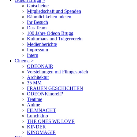
Odeon Brugg
>
Gutscheine
Mitgliedschaft und Spenden
Räumlichkeiten mieten
Ihr Besuch
Das Team
100 Jahre Odeon Brugg
Kulturhaus und Trägerverein
Medienberichte
Impressum
Intern
Cinema
>
ODEONAIR
Vorstellungen mit Filmgespräch
Architektur
35 MM
FRAUEN GESCHICHTEN
ODEONKinoreif?
Teatime
Anime
FILMNACHT
Lunchkino
THE ONES WE LOVE
KINDER
KINOMAGIE