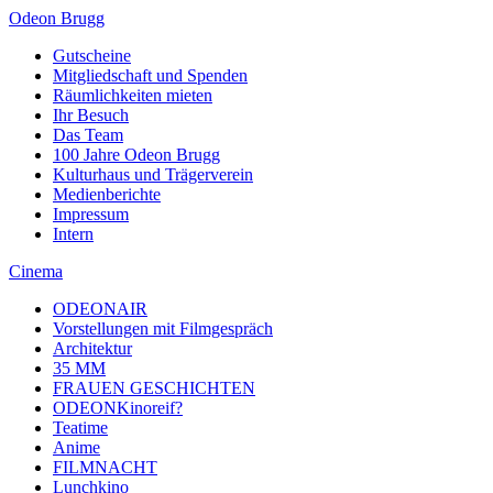
Odeon Brugg
Gutscheine
Mitgliedschaft und Spenden
Räumlichkeiten mieten
Ihr Besuch
Das Team
100 Jahre Odeon Brugg
Kulturhaus und Trägerverein
Medienberichte
Impressum
Intern
Cinema
ODEONAIR
Vorstellungen mit Filmgespräch
Architektur
35 MM
FRAUEN GESCHICHTEN
ODEONKinoreif?
Teatime
Anime
FILMNACHT
Lunchkino