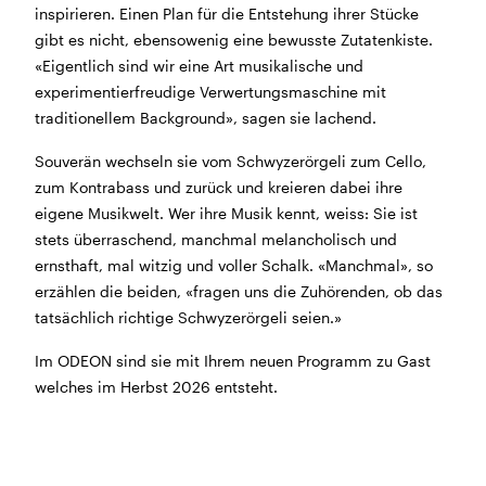
inspirieren. Einen Plan für die Entstehung ihrer Stücke
BÜHNE
2.7. bis 3.9. geschlossen
gibt es nicht, ebensowenig eine bewusste Zutatenkiste.
ZMITTAG
2.7. bis 9.8. geschlossen
«Eigentlich sind wir eine Art musikalische und
BAR+BISTRO
10.7. bis 1.8. findet ihr unsere Bar ab 18
experimentierfreudige Verwertungsmaschine mit
Uhr im Geissenschachen
traditionellem Background», sagen sie lachend.
ab dem 10.8. sind wir wieder im Haus und freuen uns
auf euch <3
Souverän wechseln sie vom Schwyzerörgeli zum Cello,
zum Kontrabass und zurück und kreieren dabei ihre
STADTFEST BRUGG
eigene Musikwelt. Wer ihre Musik kennt, weiss: Sie ist
während dem
Stadtfest Brugg
, 20. bis 30. August,
stets überraschend, manchmal melancholisch und
bleibt das Haus jeweils von Freitag Abend bis Montag
ernsthaft, mal witzig und voller Schalk. «Manchmal», so
Morgen geschlossen
erzählen die beiden, «fragen uns die Zuhörenden, ob das
tatsächlich richtige Schwyzerörgeli seien.»
Im ODEON sind sie mit Ihrem neuen Programm zu Gast
welches im Herbst 2026 entsteht.
Reguläre Öffnungszeiten