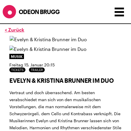
ODEON BRUGG
< Zurück
Anzeigen als:
Raster
Liste
Kalender
ÖFFNUNGSZEITEN
MUSIK
Freitag 15. Januar 20:15
während dem
ODEONAir
im
Geissenschachen
(10.7. bis
TICKETS
TRAILER
1.8.)
EVELYN & KRISTINA BRUNNER IM DUO
Barbetrieb im Geissenschachen ab 18 Uhr bis
Filmbeginn (Fr+Sa bis 1 Uhr)
Vertraut und doch überraschend. Am besten
Küche ab 18 bis 20.45 Uhr
verabschiedet man sich von den musikalischen
Filmstart um 21.30 Uhr
Vorstellungen, die man normalerweise mit dem
Mittwoch geschlossen
Schwyzerörgeli, dem Cello und Kontrabass verknüpft. Die
Musikerinnen Evelyn und Kristina Brunner lassen sich von
SOMMERÖFFNUNGSZEITEN
Melodien, Harmonien und Rhythmen verschiedenster Stile
CINEMA
2.7. bis 1.9. geschlossen