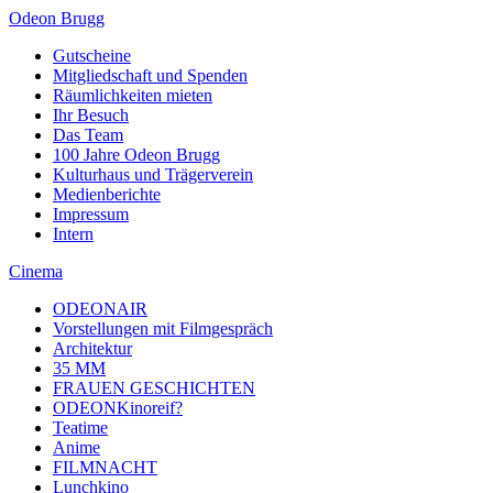
Odeon Brugg
Gutscheine
Mitgliedschaft und Spenden
Räumlichkeiten mieten
Ihr Besuch
Das Team
100 Jahre Odeon Brugg
Kulturhaus und Trägerverein
Medienberichte
Impressum
Intern
Cinema
ODEONAIR
Vorstellungen mit Filmgespräch
Architektur
35 MM
FRAUEN GESCHICHTEN
ODEONKinoreif?
Teatime
Anime
FILMNACHT
Lunchkino