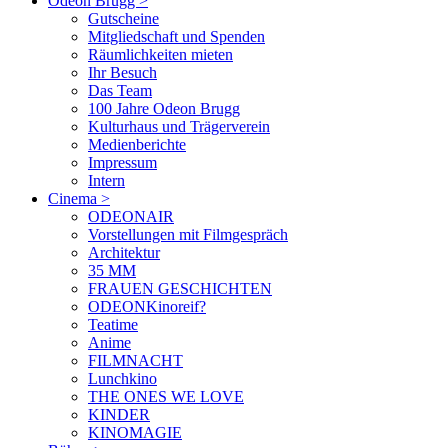
Odeon Brugg
>
Gutscheine
Mitgliedschaft und Spenden
Räumlichkeiten mieten
Ihr Besuch
Das Team
100 Jahre Odeon Brugg
Kulturhaus und Trägerverein
Medienberichte
Impressum
Intern
Cinema
>
ODEONAIR
Vorstellungen mit Filmgespräch
Architektur
35 MM
FRAUEN GESCHICHTEN
ODEONKinoreif?
Teatime
Anime
FILMNACHT
Lunchkino
THE ONES WE LOVE
KINDER
KINOMAGIE