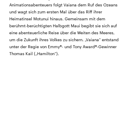
Animationsabenteuers folgt Vaiana dem Ruf des Ozeans
BÜHNE
2.7. bis 3.9. geschlossen
und wagt sich zum ersten Mal über das Riff ihrer
ZMITTAG
2.7. bis 9.8. geschlossen
Heimatinsel Motunui hinaus. Gemeinsam mit dem
BAR+BISTRO
10.7. bis 1.8. findet ihr unsere Bar ab 18
berühmt-berüchtigten Halbgott Maui begibt sie sich auf
Uhr im Geissenschachen
eine abenteuerliche Reise über die Weiten des Meeres,
ab dem 10.8. sind wir wieder im Haus und freuen uns
um die Zukunft ihres Volkes zu sichern. „Vaiana“ entstand
auf euch <3
unter der Regie von Emmy®- und Tony Award®-Gewinner
Thomas Kail („Hamilton“).
STADTFEST BRUGG
während dem
Stadtfest Brugg
, 20. bis 30. August,
bleibt das Haus jeweils von Freitag Abend bis Montag
Morgen geschlossen
Reguläre Öffnungszeiten