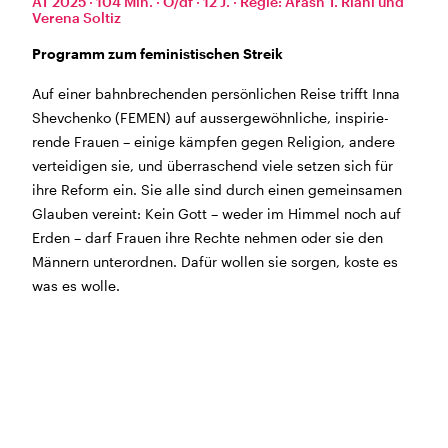
AT 2025 · 104 Min. · O/df · 12 J. · Regie: Arash T. Riahi und
Verena Soltiz
Morgen geschlossen
Programm zum feministischen Streik
Reguläre Öffnungszeiten:
Auf einer bahn­bre­chenden persönlichen Reise trifft Inna
CINEMA und BÜHNE
Shev­chenko (FEMEN) auf aussergewöhnliche, inspi­rie­
45 Min. vor Vorstellungsbeginn
(siehe Programm)
rende Frauen – einige kämpfen gegen Reli­gion, andere
Tickets und Gutscheine können an der Kinokasse und
vertei­digen sie, und überra­schend viele setzen sich für
an der Bar gekauft werden.
ihre Reform ein. Sie alle sind durch einen gemein­samen
Glauben vereint: Kein Gott – weder im Himmel noch auf
Erden – darf Frauen ihre Rechte nehmen oder sie den
KASSE und TELEFON
Männern unter­ordnen. Dafür wollen sie sorgen, koste es
Tel. 056 450 35 65
was es wolle.
Montag bis Freitag ab 17 Uhr
Samstag und Sonntag ab 10 Uhr
BAR+BISTRO
Montag bis Donnerstag 11.30 Uhr bis 23 Uhr
Freitag 11.30 Uhr bis 24 Uhr