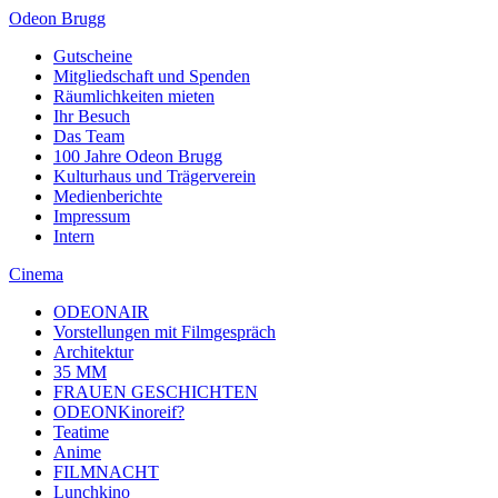
Odeon Brugg
Gutscheine
Mitgliedschaft und Spenden
Räumlichkeiten mieten
Ihr Besuch
Das Team
100 Jahre Odeon Brugg
Kulturhaus und Trägerverein
Medienberichte
Impressum
Intern
Cinema
ODEONAIR
Vorstellungen mit Filmgespräch
Architektur
35 MM
FRAUEN GESCHICHTEN
ODEONKinoreif?
Teatime
Anime
FILMNACHT
Lunchkino