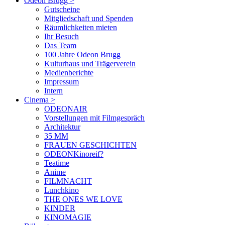
Odeon Brugg
>
Gutscheine
Mitgliedschaft und Spenden
Räumlichkeiten mieten
Ihr Besuch
Das Team
100 Jahre Odeon Brugg
Kulturhaus und Trägerverein
Medienberichte
Impressum
Intern
Cinema
>
ODEONAIR
Vorstellungen mit Filmgespräch
Architektur
35 MM
FRAUEN GESCHICHTEN
ODEONKinoreif?
Teatime
Anime
FILMNACHT
Lunchkino
THE ONES WE LOVE
KINDER
KINOMAGIE