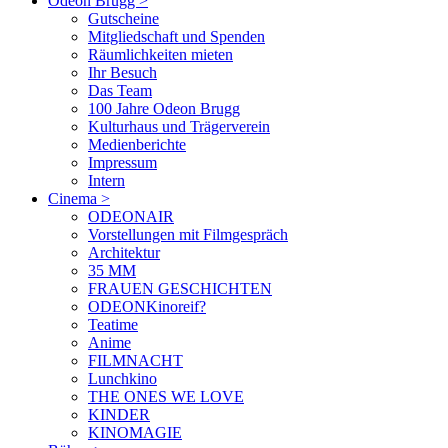
Odeon Brugg
>
Gutscheine
Mitgliedschaft und Spenden
Räumlichkeiten mieten
Ihr Besuch
Das Team
100 Jahre Odeon Brugg
Kulturhaus und Trägerverein
Medienberichte
Impressum
Intern
Cinema
>
ODEONAIR
Vorstellungen mit Filmgespräch
Architektur
35 MM
FRAUEN GESCHICHTEN
ODEONKinoreif?
Teatime
Anime
FILMNACHT
Lunchkino
THE ONES WE LOVE
KINDER
KINOMAGIE