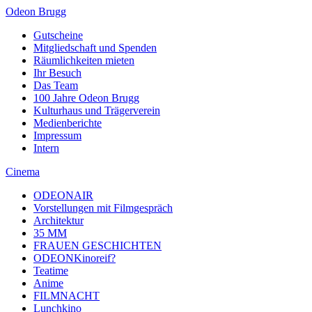
Odeon Brugg
Gutscheine
Mitgliedschaft und Spenden
Räumlichkeiten mieten
Ihr Besuch
Das Team
100 Jahre Odeon Brugg
Kulturhaus und Trägerverein
Medienberichte
Impressum
Intern
Cinema
ODEONAIR
Vorstellungen mit Filmgespräch
Architektur
35 MM
FRAUEN GESCHICHTEN
ODEONKinoreif?
Teatime
Anime
FILMNACHT
Lunchkino