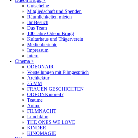
Odeon Brugg
>
Gutscheine
Mitgliedschaft und Spenden
Räumlichkeiten mieten
Ihr Besuch
Das Team
100 Jahre Odeon Brugg
Kulturhaus und Trägerverein
Medienberichte
Impressum
Intern
Cinema
>
ODEONAIR
Vorstellungen mit Filmgespräch
Architektur
35 MM
FRAUEN GESCHICHTEN
ODEONKinoreif?
Teatime
Anime
FILMNACHT
Lunchkino
THE ONES WE LOVE
KINDER
KINOMAGIE