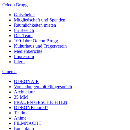
Odeon Brugg
Gutscheine
Mitgliedschaft und Spenden
Räumlichkeiten mieten
Ihr Besuch
Das Team
100 Jahre Odeon Brugg
Kulturhaus und Trägerverein
Medienberichte
Impressum
Intern
Cinema
ODEONAIR
Vorstellungen mit Filmgespräch
Architektur
35 MM
FRAUEN GESCHICHTEN
ODEONKinoreif?
Teatime
Anime
FILMNACHT
Lunchkino