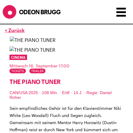
ODEON BRUGG
< Zurück
Anzeigen als:
Raster
Liste
Kalender
ÖFFNUNGSZEITEN
CINEMA
Mittwoch 16. September 17:00
während dem
ODEONAir
im
Geissenschachen
(10.7. bis
TICKETS
TRAILER
1.8.)
THE PIANO TUNER
Barbetrieb im Geissenschachen ab 18 Uhr bis
Filmbeginn (Fr+Sa bis 1 Uhr)
CAN/USA 2025 · 108 Min. · E/df · 14 J. · Regie: Daniel
Küche ab 18 bis 20.45 Uhr
Roher
Filmstart um 21.30 Uhr
Sein empfindliches Gehör ist für den Klavierstimmer Niki
Mittwoch geschlossen
White (Leo Woodall) Fluch und Segen zugleich.
Gemeinsam mit seinem Mentor Harry Horowitz (Dustin
SOMMERÖFFNUNGSZEITEN
Hoffman) reist er durch New York und kümmert sich um
CINEMA
2.7. bis 1.9. geschlossen