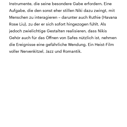
Instrumente, die seine besondere Gabe erfordern. Eine
BÜHNE
2.7. bis 3.9. geschlossen
Aufgabe, die den sonst eher stillen Niki dazu zwingt, mit
ZMITTAG
2.7. bis 9.8. geschlossen
Menschen zu interagieren – darunter auch Ruthie (Havana
BAR+BISTRO
10.7. bis 1.8. findet ihr unsere Bar ab 18
Rose Liu), zu der er sich sofort hingezogen fühlt. Als
Uhr im Geissenschachen
jedoch zwielichtige Gestalten realisieren, dass Nikis
ab dem 10.8. sind wir wieder im Haus und freuen uns
Gehör auch für das Öffnen von Safes nützlich ist, nehmen
auf euch <3
die Ereignisse eine gefährliche Wendung. Ein Heist-Film
voller Nervenkitzel, Jazz und Romantik.
STADTFEST BRUGG
während dem
Stadtfest Brugg
, 20. bis 30. August,
bleibt das Haus jeweils von Freitag Abend bis Montag
Morgen geschlossen
Reguläre Öffnungszeiten