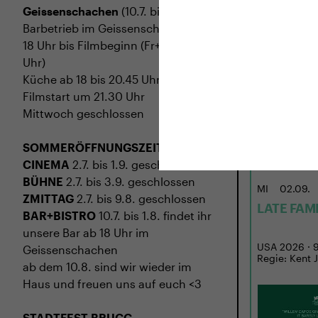
Geissenschachen
(10.7. bis 1.8.)
Barbetrieb im Geissenschachen ab
18 Uhr bis Filmbeginn (Fr+Sa bis 1
Uhr)
Küche ab 18 bis 20.45 Uhr
Filmstart um 21.30 Uhr
Mittwoch geschlossen
SOMMERÖFFNUNGSZEITEN
CINEMA
2.7. bis 1.9. geschlossen
BÜHNE
2.7. bis 3.9. geschlossen
MI
02.09.
ZMITTAG
2.7. bis 9.8. geschlossen
LATE FAM
BAR+BISTRO
10.7. bis 1.8. findet ihr
unsere Bar ab 18 Uhr im
USA 2026 · 97
Geissenschachen
Regie: Kent 
ab dem 10.8. sind wir wieder im
Haus und freuen uns auf euch <3
STADTFEST BRUGG