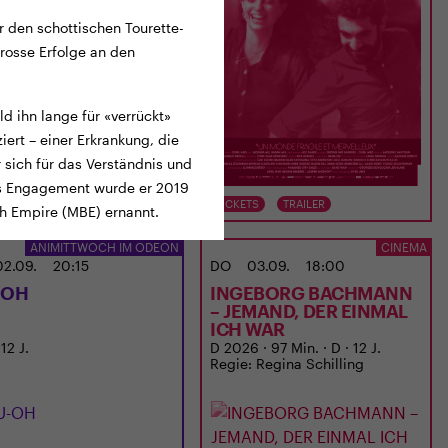
 den schottischen Tourette-
grosse Erfolge an den
 ihn lange für «verrückt»
ert – einer Erkrankung, die
 sich für das Verständnis und
ses Engagement wurde er 2019
TS
TRAILER
TICKETS
TRAILER
sh Empire (MBE) ernannt.
ANIMITTWOCH IM ODEON
CINEMA
02.09.
20:15
DO
03.09.
18:00
-OH
INGEBORG BACHMANN
– JEMAND, DER EINMAL
ICH WAR
 12 J.
D 2026 · 97 Min. · D · 12 J.
Regie: Regina Schilling