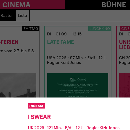
CINEMA
BÜHNE
Raster
Liste
ZMITTAG
LUNCHKINO
CINE
DI
01.09.
12:15
DI
0
FERIEN
LATE FAME
UNI
LIE
n vom 2.7. bis 9.8.
USA 2026 · 97 Min. · E/df · 12 J.
CH 202
Regie: Kent Jones
Regie
CINEMA
I SWEAR
UK 2025 · 121 Min. · E/df · 12 J. · Regie: Kirk Jones