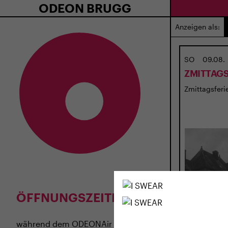
ODEON BRUGG
Anzeigen als:
SO
09.08.
ZMITTAGS
Zmittagsferie
ÖFFNUNGSZEITEN
während dem
ODEONAir
im