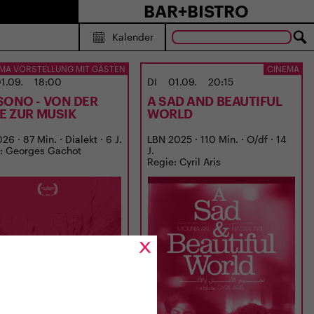
BAR+BISTRO
Kalender
MA VORSTELLUNG MIT GÄSTEN
CINEMA
1.09.
18:00
DI
01.09.
20:15
SONO - VON DER
A SAD AND BEAUTIFUL
BE ZUR MUSIK
WORLD
6 · 87 Min. · Dialekt · 6 J.
LBN 2025 · 110 Min. · O/df · 14
: Georges Gachot
J.
Regie: Cyril Aris