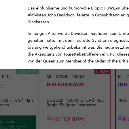
Das einfühlsame und humorvolle Biopic I SWEAR über
Aktivisten John Davidson, feierte in Grossbritannien 
Kinokassen.
Im jungen Alter wurde Davidson, nachdem sein Umfeld
gehalten hatte, mit dem Tourette-Syndrom diagnostizi
bislang weitgehend unbekannt war. Bis heute setzt er
die Akzeptanz von Tourettebetroffenen ein. Für die
TICKETS
TRAILER
TICKE
von der Queen zum Member of the Order of the Briti
LUNCHKINO
CINEMA
12:15
MI
02.09.
18:00
MI
E
H IS FOR HAWK
INU
 Min. · E/df · 12 J.
UK 2026 · 120 Min. · E/df · 12 J.
JP/d ·
Jones
Regie: Philippa Lowthorpe