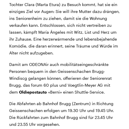
Tochter Clara (Marta Etura) zu Besuch kommt, hat sie ein
Morgen geschlossen
einziges Ziel vor Augen: Sie will ihre Mutter dazu drängen,
ins Seniorenheim zu ziehen, damit sie die Wohnung
Reguläre Öffnungszeiten:
verkaufen kann. Entschlossen, sich nicht vertreiben zu
lassen, kämpft María Ángeles mit Witz, List und Herz um
CINEMA und BÜHNE
ihr Zuhause. Eine herzerwärmende und lebensbejahende
45 Min. vor Vorstellungsbeginn
(siehe Programm)
Komödie, die daran erinnert, seine Träume und Würde im
Tickets und Gutscheine können an der Kinokasse und
Alter nicht aufzugeben.
an der Bar gekauft werden.
Damit am ODEONAir auch mobilitätseingeschränkte
Personen bequem in den Geissenschachen Brugg-
KASSE und TELEFON
Windiscg gelangen können, offerieren der Seniorenrat
Tel. 056 450 35 65
Brugg, das forum 60 plus und Voegtlin-Meyer AG mit
Montag bis Freitag ab 17 Uhr
dem
Oldiepostauto
«Berni» einen Shuttle-Service.
Samstag und Sonntag ab 10 Uhr
Die Abfahrten ab Bahnhof Brugg (Zentrum) in Richtung
BAR+BISTRO
Geissenschachen erfolgen um 19.30 Uhr und 19.45 Uhr.
Montag bis Donnerstag 11.30 Uhr bis 23 Uhr
Die Rückfahrten zum Bahnhof Brugg sind für 23.45 Uhr
Freitag 11.30 Uhr bis 24 Uhr
und 23.55 Uhr vorgesehen.