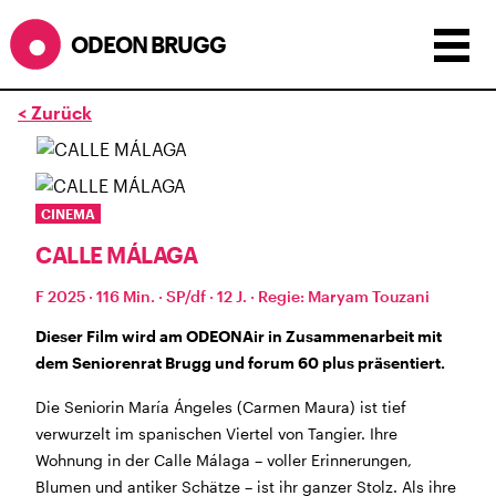
ODEON BRUGG
< Zurück
Anzeigen als:
Raster
Liste
Kalender
ÖFFNUNGSZEITEN
CINEMA
CALLE MÁLAGA
SOMMERÖFFNUNGSZEITEN
CINEMA
2.7. bis 1.9. geschlossen
F 2025 · 116 Min. · SP/df · 12 J. · Regie: Maryam Touzani
BÜHNE
2.7. bis 3.9. geschlossen
ZMITTAG
2.7. bis 9.8. geschlossen
Dieser Film wird am ODEONAir in Zusammenarbeit mit
BAR+BISTRO
kurze Sommerpause, ab dem 10.8. sind
dem Seniorenrat Brugg und forum 60 plus präsentiert.
wir wieder im Haus und freuen uns auf euch <3
Die Seniorin María Ángeles (Carmen Maura) ist tief
verwurzelt im spanischen Viertel von Tangier. Ihre
STADTFEST BRUGG
Wohnung in der Calle Málaga – voller Erinnerungen,
während dem
Stadtfest Brugg
, 20. bis 30. August,
Blumen und antiker Schätze – ist ihr ganzer Stolz. Als ihre
bleibt das Haus jeweils von Freitag Abend bis Montag