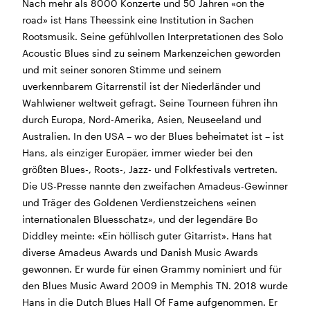
Nach mehr als 8000 Konzerte und 50 Jahren «on the
Morgen geschlossen
road» ist Hans Theessink eine Institution in Sachen
Rootsmusik. Seine gefühlvollen Interpretationen des Solo
Reguläre Öffnungszeiten:
Acoustic Blues sind zu seinem Markenzeichen geworden
und mit seiner sonoren Stimme und seinem
CINEMA und BÜHNE
uverkennbarem Gitarrenstil ist der Niederländer und
45 Min. vor Vorstellungsbeginn
(siehe Programm)
Wahlwiener weltweit gefragt. Seine Tourneen führen ihn
Tickets und Gutscheine können an der Kinokasse und
durch Europa, Nord-Amerika, Asien, Neuseeland und
an der Bar gekauft werden.
Australien. In den USA – wo der Blues beheimatet ist – ist
Hans, als einziger Europäer, immer wieder bei den
größten Blues-, Roots-, Jazz- und Folkfestivals vertreten.
KASSE und TELEFON
Die US-Presse nannte den zweifachen Amadeus-Gewinner
Tel. 056 450 35 65
und Träger des Goldenen Verdienstzeichens «einen
Montag bis Freitag ab 17 Uhr
internationalen Bluesschatz», und der legendäre Bo
Samstag und Sonntag ab 10 Uhr
Diddley meinte: «Ein höllisch guter Gitarrist». Hans hat
diverse Amadeus Awards und Danish Music Awards
BAR+BISTRO
gewonnen. Er wurde für einen Grammy nominiert und für
Montag bis Donnerstag 11.30 Uhr bis 23 Uhr
den Blues Music Award 2009 in Memphis TN. 2018 wurde
Freitag 11.30 Uhr bis 24 Uhr
Hans in die Dutch Blues Hall Of Fame aufgenommen. Er