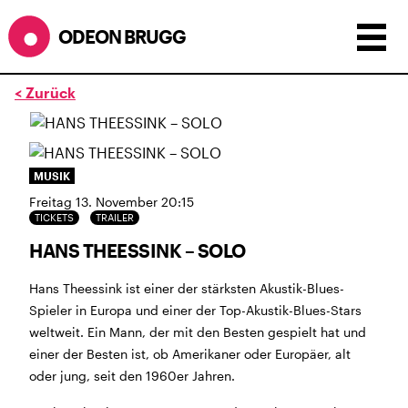
ODEON BRUGG
< Zurück
Anzeigen als:
Raster
Liste
Kalender
ÖFFNUNGSZEITEN
MUSIK
Freitag 13. November 20:15
SOMMERÖFFNUNGSZEITEN
TICKETS
TRAILER
CINEMA
2.7. bis 1.9. geschlossen
HANS THEESSINK – SOLO
BÜHNE
2.7. bis 3.9. geschlossen
ZMITTAG
2.7. bis 9.8. geschlossen
Hans Theessink ist einer der stärksten Akustik-Blues-
BAR+BISTRO
kurze Sommerpause, ab dem 10.8. sind
Spieler in Europa und einer der Top-Akustik-Blues-Stars
wir wieder im Haus und freuen uns auf euch <3
weltweit. Ein Mann, der mit den Besten gespielt hat und
einer der Besten ist, ob Amerikaner oder Europäer, alt
STADTFEST BRUGG
oder jung, seit den 1960er Jahren.
während dem
Stadtfest Brugg
, 20. bis 30. August,
bleibt das Haus jeweils von Freitag Abend bis Montag