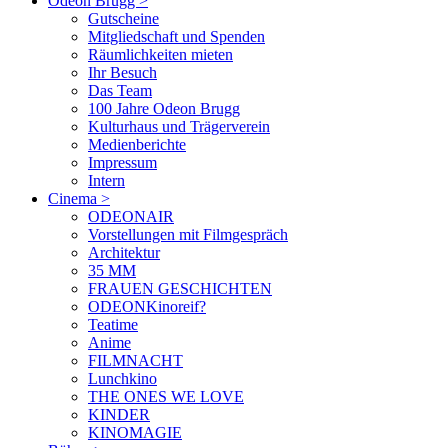
Odeon Brugg
>
Gutscheine
Mitgliedschaft und Spenden
Räumlichkeiten mieten
Ihr Besuch
Das Team
100 Jahre Odeon Brugg
Kulturhaus und Trägerverein
Medienberichte
Impressum
Intern
Cinema
>
ODEONAIR
Vorstellungen mit Filmgespräch
Architektur
35 MM
FRAUEN GESCHICHTEN
ODEONKinoreif?
Teatime
Anime
FILMNACHT
Lunchkino
THE ONES WE LOVE
KINDER
KINOMAGIE