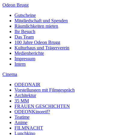
Odeon Brugg
Gutscheine
Mitgliedschaft und Spenden
Räumlichkeiten mieten
Ihr Besuch
Das Team
100 Jahre Odeon Brugg
Kulturhaus und Trägerverein
Medienberichte
Impressum
Intern
Cinema
ODEONAIR
Vorstellungen mit Filmgespräch
Architektur
35 MM
FRAUEN GESCHICHTEN
ODEONKinoreif?
Teatime
Anime
FILMNACHT
Lunchkino