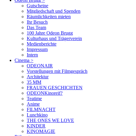
Odeon Brugg
>
Gutscheine
Mitgliedschaft und Spenden
Räumlichkeiten mieten
Ihr Besuch
Das Team
100 Jahre Odeon Brugg
Kulturhaus und Trägerverein
Medienberichte
Impressum
Intern
Cinema
>
ODEONAIR
Vorstellungen mit Filmgespräch
Architektur
35 MM
FRAUEN GESCHICHTEN
ODEONKinoreif?
Teatime
Anime
FILMNACHT
Lunchkino
THE ONES WE LOVE
KINDER
KINOMAGIE