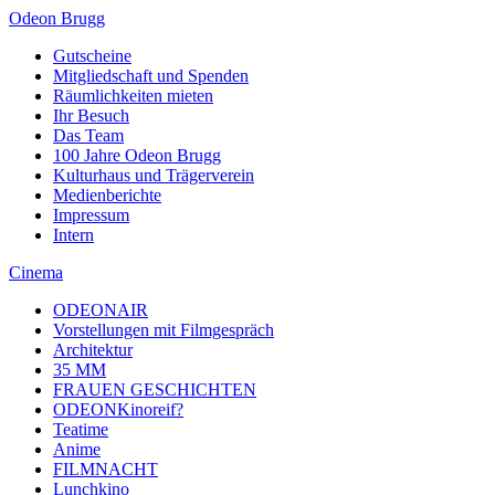
Odeon Brugg
Gutscheine
Mitgliedschaft und Spenden
Räumlichkeiten mieten
Ihr Besuch
Das Team
100 Jahre Odeon Brugg
Kulturhaus und Trägerverein
Medienberichte
Impressum
Intern
Cinema
ODEONAIR
Vorstellungen mit Filmgespräch
Architektur
35 MM
FRAUEN GESCHICHTEN
ODEONKinoreif?
Teatime
Anime
FILMNACHT
Lunchkino