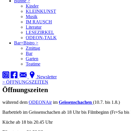
Bühne
>
Kinder
KLEINKUNST
Musik
IM RAUSCH
Literatur
LESEZIRKEL
ODEON-TALK
Bar+Bistro
>
Zmittag
Bar
Garten
Teatime
Newsletter
>
ÖFFNUNGSZEITEN
Öffnungszeiten
während dem
ODEONAir
im
Geissenschachen
(10.7. bis 1.8.)
Barbetrieb im Geissenschachen ab 18 Uhr bis Filmbeginn (Fr+Sa bis 
Küche ab 18 bis 20.45 Uhr