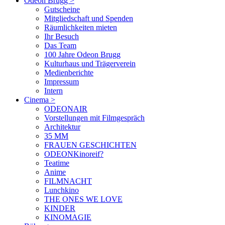
Odeon Brugg
>
Gutscheine
Mitgliedschaft und Spenden
Räumlichkeiten mieten
Ihr Besuch
Das Team
100 Jahre Odeon Brugg
Kulturhaus und Trägerverein
Medienberichte
Impressum
Intern
Cinema
>
ODEONAIR
Vorstellungen mit Filmgespräch
Architektur
35 MM
FRAUEN GESCHICHTEN
ODEONKinoreif?
Teatime
Anime
FILMNACHT
Lunchkino
THE ONES WE LOVE
KINDER
KINOMAGIE