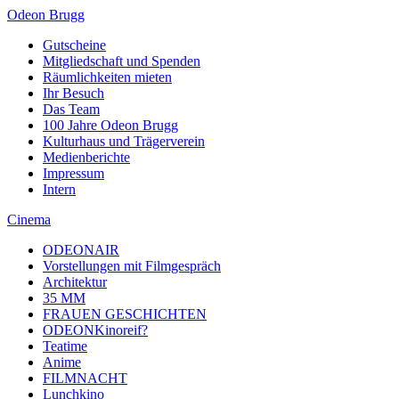
Odeon Brugg
Gutscheine
Mitgliedschaft und Spenden
Räumlichkeiten mieten
Ihr Besuch
Das Team
100 Jahre Odeon Brugg
Kulturhaus und Trägerverein
Medienberichte
Impressum
Intern
Cinema
ODEONAIR
Vorstellungen mit Filmgespräch
Architektur
35 MM
FRAUEN GESCHICHTEN
ODEONKinoreif?
Teatime
Anime
FILMNACHT
Lunchkino