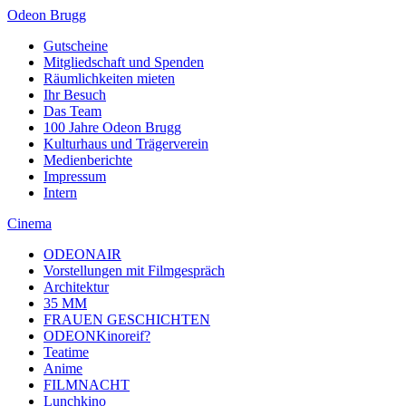
Odeon Brugg
Gutscheine
Mitgliedschaft und Spenden
Räumlichkeiten mieten
Ihr Besuch
Das Team
100 Jahre Odeon Brugg
Kulturhaus und Trägerverein
Medienberichte
Impressum
Intern
Cinema
ODEONAIR
Vorstellungen mit Filmgespräch
Architektur
35 MM
FRAUEN GESCHICHTEN
ODEONKinoreif?
Teatime
Anime
FILMNACHT
Lunchkino