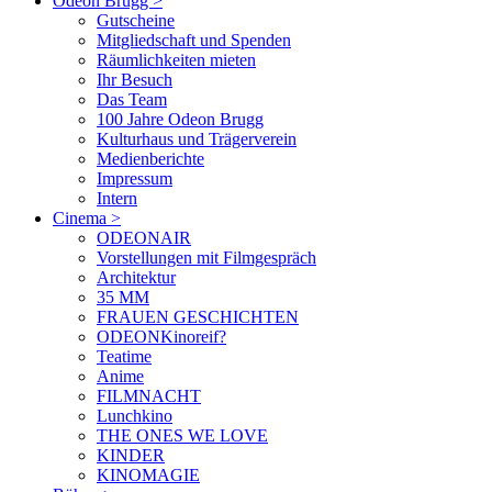
Odeon Brugg
>
Gutscheine
Mitgliedschaft und Spenden
Räumlichkeiten mieten
Ihr Besuch
Das Team
100 Jahre Odeon Brugg
Kulturhaus und Trägerverein
Medienberichte
Impressum
Intern
Cinema
>
ODEONAIR
Vorstellungen mit Filmgespräch
Architektur
35 MM
FRAUEN GESCHICHTEN
ODEONKinoreif?
Teatime
Anime
FILMNACHT
Lunchkino
THE ONES WE LOVE
KINDER
KINOMAGIE