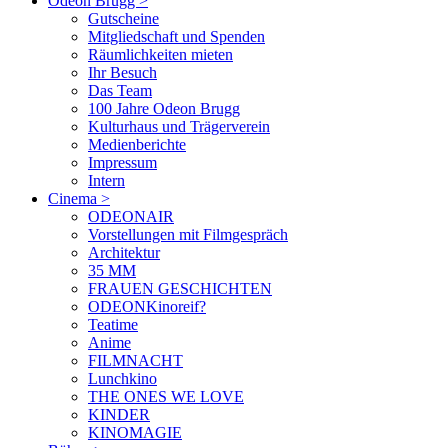
Odeon Brugg
>
Gutscheine
Mitgliedschaft und Spenden
Räumlichkeiten mieten
Ihr Besuch
Das Team
100 Jahre Odeon Brugg
Kulturhaus und Trägerverein
Medienberichte
Impressum
Intern
Cinema
>
ODEONAIR
Vorstellungen mit Filmgespräch
Architektur
35 MM
FRAUEN GESCHICHTEN
ODEONKinoreif?
Teatime
Anime
FILMNACHT
Lunchkino
THE ONES WE LOVE
KINDER
KINOMAGIE