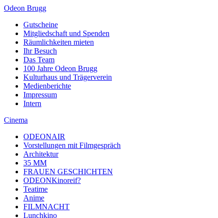
Odeon Brugg
Gutscheine
Mitgliedschaft und Spenden
Räumlichkeiten mieten
Ihr Besuch
Das Team
100 Jahre Odeon Brugg
Kulturhaus und Trägerverein
Medienberichte
Impressum
Intern
Cinema
ODEONAIR
Vorstellungen mit Filmgespräch
Architektur
35 MM
FRAUEN GESCHICHTEN
ODEONKinoreif?
Teatime
Anime
FILMNACHT
Lunchkino